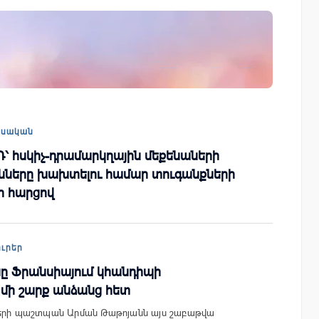
այացվեց
Ֆասթ Բանկը Սևան Ստարտափ
» կրթական
Սամմիթին ներկայացրել է իր
պրոդուկտներն ու քարտային
առաջարկները
եսական
ՍԴ՝ հսկիչ-դրամարկղային մեքենաների
նները խախտելու համար տուգանքների
ի հարցով
ուրեր
ը Ֆրանսիայում կհանդիպի
մի շարք անձանց հետ
ների պաշտպան Արման Թաթոյանն այս շաբաթվա