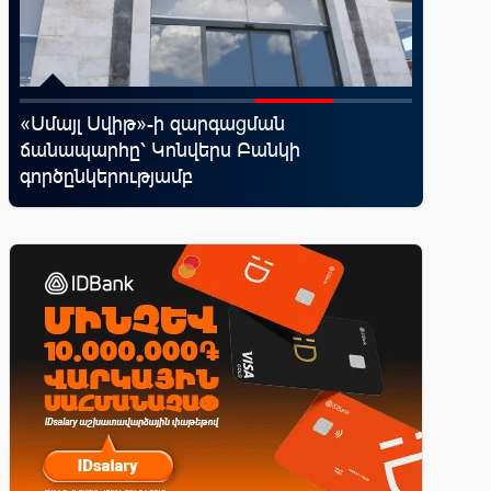
«Սմայլ Սվիթ»-ի զարգացման
Moody’s
ճանապարհը՝ Կոնվերս Բանկի
հեռանկ
գործընկերությամբ