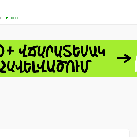
50
+0.00
00
+0.50
+0.23
63.33
+3.08
 - 13791.00
-0.12
8.00
+2.50
0
+1.43
 - 1.1558
+0.32
 - 1.3488
+0.30
8
NASDAQ - 26690.62
+1.30
TOPIX - 4074.93
+0.47
0.54
SSEC - 3940.04
+1.02
CAC40 - 8714.93
+0.17
- 492.1
-0.98
VER - 726.78
+5.37