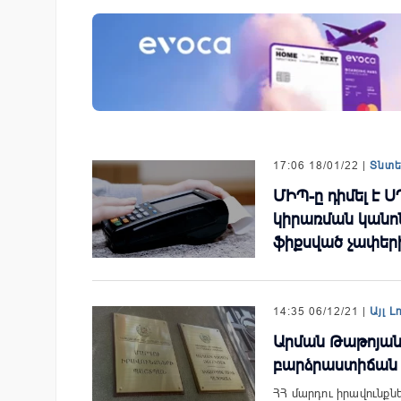
 քարտի տվյալները»․
Ucom-ի աջակցությամբ ներկ
ում է հյուրանոցների
«Մտապահիր կենդանիներին
կապված
խաղը
երի մասին
17:06 18/01/22 |
Տնտ
ՄԻՊ-ը դիմել է 
կիրառման կանո
ֆիքսված չափեր
14:35 06/12/21 |
Այլ Լ
Արման Թաթոյան
բարձրաստիճան 
ՀՀ մարդու իրավունք