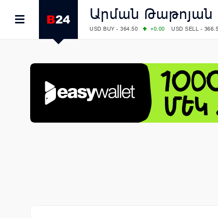
Արման Թաթոյան
USD BUY - 364.50
+0.00
USD SELL - 366.
EUR BUY - 419.00
+1.00
EUR SELL - 425.
OIL: BRENT - 82.38
-1.22
WTI - 78.18
COMEX: GOLD - 4340.70
+2.33
SILVER - 
COMEX: PLATINUM - 1759.60
+0.55
LME: ALUMINIUM - 3184.00
-0.27
COPPER
LME: NICKEL - 17249.00
+0.09
TIN - 5526
LME: LEAD - 1877.50
-1.00
ZINC - 3643.0
FOREX: USD/JPY - 157.76
-0.39
EUR/GBP
FOREX: EUR/USD - 1.1558
+0.32
GBP/USD
STOCKS RUS: RTSI - 874.64
-1.12
STOCKS US: DOW JONES - 54036.93
+0.2
STOCKS US: S&P 500 - 7757.64
+0.62
STOCKS JAPAN: NIKKEI - 65606.71
-0.12
STOCKS CHINA: HANG SENG - 25668.03
+
STOCKS EUR: FTSE100 - 10901.09
+0.31
STOCKS EUR: DAX - 26319.45
+0.69
07/08/2026 CBA: USD - 366.17
-0.08
GBP 
07/08/2026 CBA: EURO - 422.12
-0.61
07/08/2026 CBA: GOLD - 50244
+710
SIL