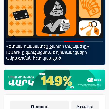
«Շտապ հաստատեք քարտի տվյալները»․
Ֆա
IDBank-ը զգուշացնում է հյուրանոցների
նե
ամրագրման հետ կապված
առ
զեղծարարությունների մասին
Facebook
RSS Feed