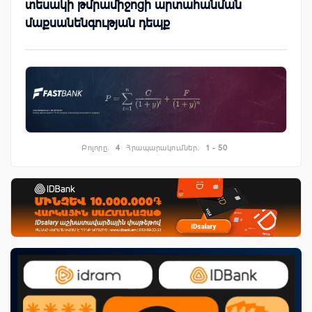
տեսակի թմրամիջոցի արտահանման
մաքսանենգության դեպք
Բոլորը.
4
Հրապարակումներ.
1 - 50