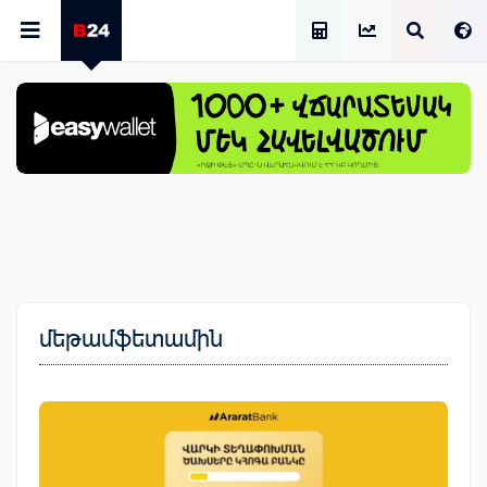
Աշխատավարձի Հաշվիչ
մեթամֆետամին