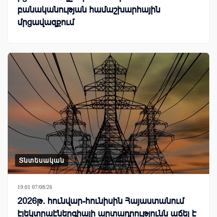
բանականության համաշխարհային
մրցավազքում
Տնտեսական
19:01 07/08/26
2026թ. հունվար-հունիսին Հայաստանում
էլեկտրաէներգիայի արտադրությունն աճել է