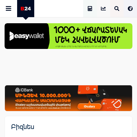
Աշխատավարձի Հաշվիչ
Բիզնես