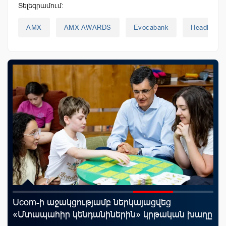
Տելեգրամում:
AMX
AMX AWARDS
Evocabank
Headlines
Ucom-ի աջակցությամբ ներկայացվեց
«Շ
յին
«Մտապահիր կենդանիներին» կրթական խաղը
ID