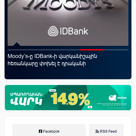
rld
Moody’s-ը IDBank-ի վարկանիշային
Սպ
հեռանկարը փոխել է դրականի
ամ
կա
Facebook
RSS Feed