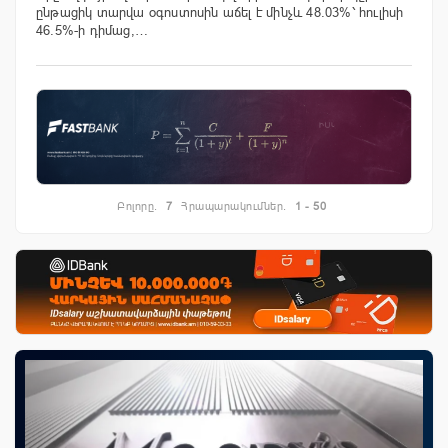
ընթացիկ տարվա օգոստոսին աճել է մինչև 48.03%՝ հուլիսի
46.5%-ի դիմաց,…
Բոլորը.
7
Հրապարակումներ.
1 - 50