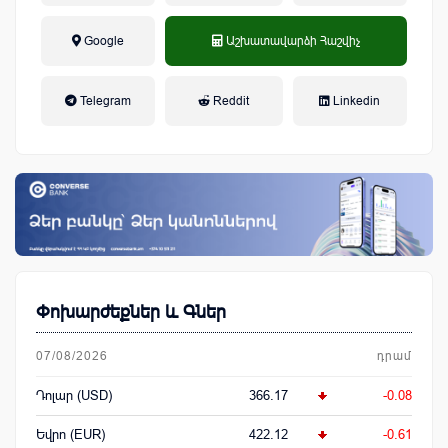
Google
Աշխատավարձի Հաշվիչ
եկամտային հարկ, կուտակային
Telegram
Reddit
Linkedin
կենսաթոշակային համակարգ
Փոխարժեքներ և Գներ
07/08/2026
դրամ
Դոլար (USD)
366.17
-0.08
Եվրո (EUR)
422.12
-0.61