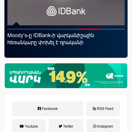
րկանիշային
«Սմայլ Սվիթ»-ի զարգացման
րականի
Կոնվերս Բանկի գործընկերու
Facebook
RSS Feed
Youtube
Twitter
Instagram