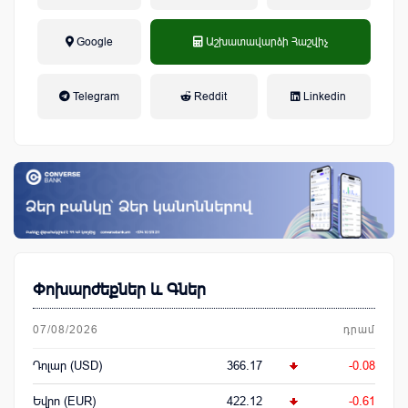
Google
Աշխատավարձի Հաշվիչ
եկամտային հարկ, կուտակային
Telegram
Reddit
Linkedin
կենսաթոշակային համակարգ
Փոխարժեքներ և Գներ
07/08/2026
դրամ
Դոլար (USD)
366.17
-0.08
Եվրո (EUR)
422.12
-0.61