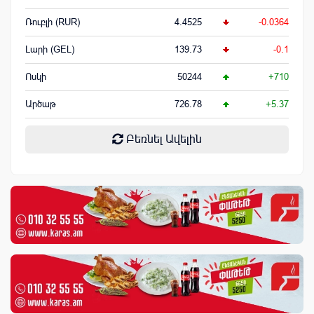
Ռուբլի (RUR)
4.4525
-0.0364
Լարի (GEL)
139.73
-0.1
Ոսկի
50244
+710
Արծաթ
726.78
+5.37
Բեռնել Ավելին