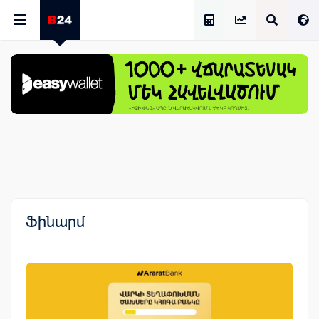
Աշխատավարձի Հաշվիչ
Ֆինարմ