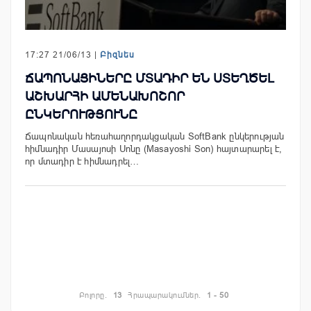
17:27 21/06/13 |
Բիզնես
ՃԱՊՈՆԱՑԻՆԵՐԸ ՄՏԱԴԻՐ ԵՆ ՍՏԵՂԾԵԼ
ԱՇԽԱՐՀԻ ԱՄԵՆԱԽՈՇՈՐ
ԸՆԿԵՐՈՒԹՅՈՒՆԸ
Ճապոնական հեռահաղորդակցական SoftBank ընկերության
հիմնադիր Մասայոսի Սոնը (Masayoshi Son) հայտարարել է,
որ մտադիր է հիմնադրել…
Բոլորը.
13
Հրապարակումներ.
1 - 50