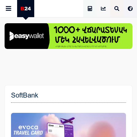
Աշխատավարձի Հաշվիչ
SoftBank