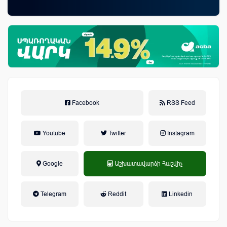
ամ
զե
Facebook
RSS Feed
Youtube
Twitter
Instagram
Google
Աշխատավարձի Հաշվիչ
եկամտային հարկ, կուտակային
Telegram
Reddit
Linkedin
կենսաթոշակային համակարգ