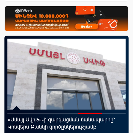
«Սմայլ Սվիթ»-ի զարգացման ճանապարհը՝
«Շ
աղը
Կոնվերս Բանկի գործընկերությամբ
ID