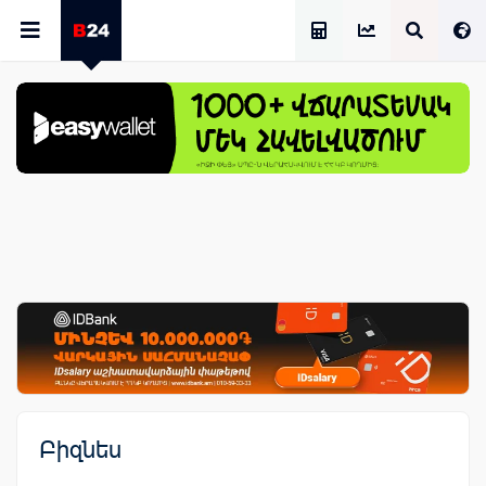
Աշխատավարձի Հաշվիչ
Բիզնես