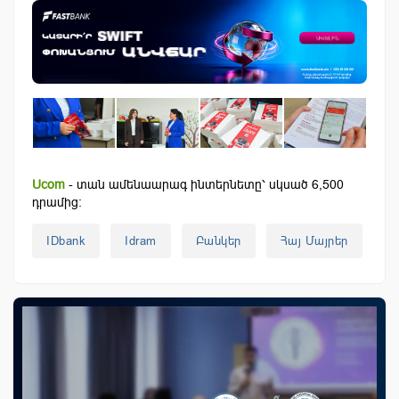
Ucom
- տան ամենաարագ ինտերնետը՝ սկսած 6,500
դրամից:
IDbank
Idram
Բանկեր
Հայ Մայրեր
Հ