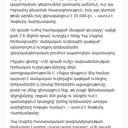
կկարողանան վճարումներ կատարել ամենուր, ուր կա
Իդրամով վճարման հնարավորություն, իսկ այդ կետերի
թիվն արդեն իսկ գերազանցում է 20.000-ը», – ասում է
Տաթևիկ Վարդևանյանը։
Մի դրամի ուժով հատկացված մնացած գումարը՝ ավելի
քան 2.6 միլիոն դրամ, ուղղվել է հենց Հայ Մայրեր
հիմնադրամին՝ մանկական ուղեղային կաթված
ախտորոշում ունեցող երեխաներին
վերականգնողական բուժում ապահովելու նպատակով։
Ինչպես գիտեք՝ «Մի դրամի ուժը» նախաձեռնության
հիմնական ուղղություններից մեկն
առողջապահությունն է։ «Տվյալ դեպքում մեզ համար
կարևոր է մանկական ուղեղային կաթված ունեցող
երեխաներին և նրանց ծնողներին աջակցությունը,
քանի որ մենք գիտակցում ենք, թե բացի ֆինանսական
միջոցներից, որքան մեծ ջանք ու ներքին ուժ է
պահանջվում նրանցից՝ իրենց երեխաների առօրյա
կարիքները հոգալու համար», – ասում է Տաթևիկ
Վարդևանյանը։
Հայ Մայրեր հասարակական կազմակերպության
հիմնադիր Նարինե Մանուկյանի խոսքով՝ «Մի դրամի