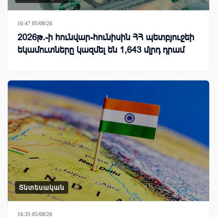
16:47 05/08/26
2026թ.-ի հունվար-հունիսին ՀՀ պետբյուջեի
եկամուտները կազմել են 1,643 մլրդ դրամ
Տնտեսական
16:35 05/08/26