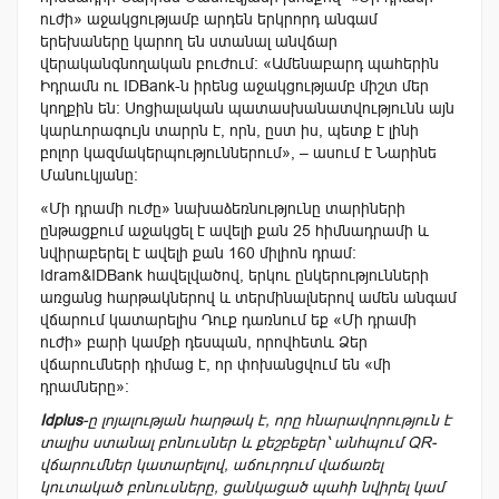
ուժի» աջակցությամբ արդեն երկրորդ անգամ
երեխաները կարող են ստանալ անվճար
վերականգնողական բուժում։ «Ամենաբարդ պահերին
Իդրամն ու IDBank-ն իրենց աջակցությամբ միշտ մեր
կողքին են։ Սոցիալական պատասխանատվությունն այն
կարևորագույն տարրն է, որն, ըստ իս, պետք է լինի
բոլոր կազմակերպություններում», – ասում է Նարինե
Մանուկյանը։
«Մի դրամի ուժը» նախաձեռնությունը տարիների
ընթացքում աջակցել է ավելի քան 25 հիմնադրամի և
նվիրաբերել է ավելի քան 160 միլիոն դրամ։
Idram&IDBank հավելվածով, երկու ընկերությունների
առցանց հարթակներով և տերմինալներով ամեն անգամ
վճարում կատարելիս Դուք դառնում եք «Մի դրամի
ուժի» բարի կամքի դեսպան, որովհետև Ձեր
վճարումների դիմաց է, որ փոխանցվում են «մի
դրամները»։
Idplus
-ը լոյալության հարթակ է, որը հնարավորություն է
տալիս ստանալ բոնուսներ և քեշբեքեր՝ անհպում QR-
վճարումներ կատարելով, աճուրդում վաճառել
կուտակած բոնուսները, ցանկացած պահի նվիրել կամ