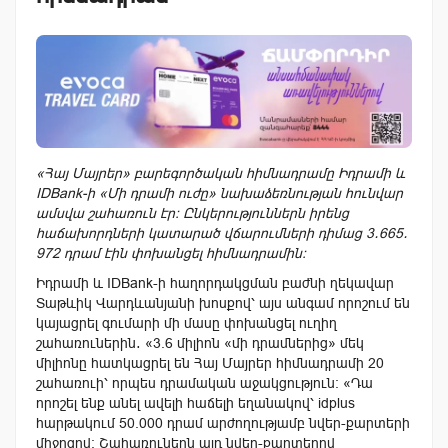
«Հայ Մայրեր» բարեգործական հիմնադրամը Իդրամի և
IDBank-ի «Մի դրամի ուժը» նախաձեռնության հունվար
ամսվա շահառուն էր։ Ընկերություններն իրենց
հաճախորդների կատարած վճարումների դիմաց 3․665․
972 դրամ էին փոխանցել հիմնադրամին։
Իդրամի և IDBank-ի հաղորդակցման բաժնի ղեկավար
Տաթևիկ Վարդևանյանի խոսքով՝ այս անգամ որոշում են
կայացրել գումարի մի մասը փոխանցել ուղիղ
շահառուներին․ «3.6 միլիոն «մի դրամներից» մեկ
միլիոնը հատկացրել են Հայ Մայրեր հիմնադրամի 20
շահառուի՝ որպես դրամական աջակցություն։ «Դա
որոշել ենք անել ավելի հաճելի եղանակով՝ idplus
հարթակում 50.000 դրամ արժողությամբ նվեր-քարտերի
միջոցով։ Շահառուներն այդ նվեր-քարտերով