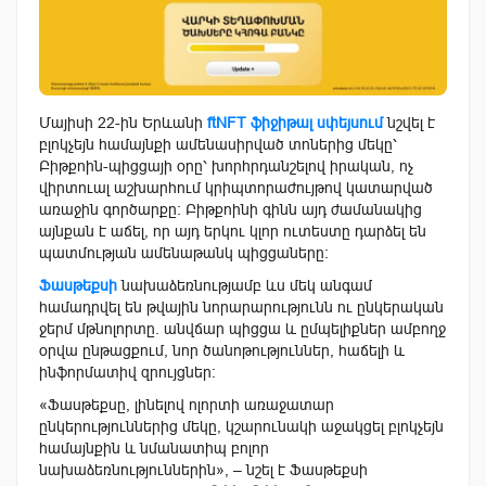
Մայիսի 22-ին Երևանի
ftNFT ֆիջիթալ սփեյսում
նշվել է
բլոկչեյն համայնքի ամենասիրված տոներից մեկը՝
Բիթքոին-պիցցայի օրը՝ խորհրդանշելով իրական, ոչ
վիրտուալ աշխարհում կրիպտորաժույթով կատարված
առաջին գործարքը։ Բիթքոինի գինն այդ ժամանակից
այնքան է աճել, որ այդ երկու կլոր ուտեստը դարձել են
պատմության ամենաթանկ պիցցաները:
Ֆասթեքսի
նախաձեռնությամբ ևս մեկ անգամ
համադրվել են թվային նորարարությունն ու ընկերական
ջերմ մթնոլորտը. անվճար պիցցա և ըմպելիքներ ամբողջ
օրվա ընթացքում, նոր ծանոթություններ, հաճելի և
ինֆորմատիվ զրույցներ:
«Ֆասթեքսը, լինելով ոլորտի առաջատար
ընկերություններից մեկը, կշարունակի աջակցել բլոկչեյն
համայնքին և նմանատիպ բոլոր
նախաձեռնություններին», – նշել է Ֆասթեքսի