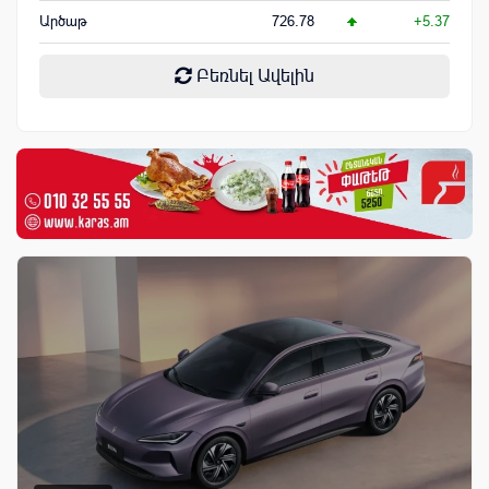
Արծաթ
726.78
+5.37
Բեռնել Ավելին