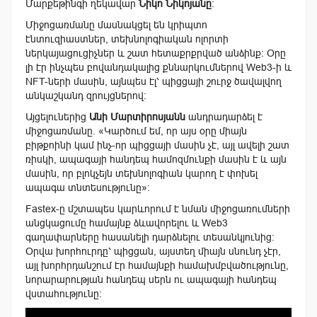
Մարքեթինգի ղեկավար
Նիկո Նիկոյանը
:
Միջոցառմանը մասնակցել են կրիպտո
էնտուզիաստներ, տեխնոլոգիական ոլորտի
ներկայացուցիչներ և շատ հետաքրքրված անձինք։ Օրը
լի էր ինչպես բովանդակալից քննարկումներով Web3-ի և
NFT-ների մասին, այնպես էլ՝ պիցցայի շուրջ ծավալվող
անկաշկանդ զրույցներով։
Այցելուներից
Անի Մարտիրոսյանն
անդրադարձել է
միջոցառմանը. «Կարծում եմ, որ այս օրը միայն
բիթքոինի կամ ինչ-որ պիցցայի մասին չէ, այլ ավելի շատ
ռիսկի, ապագայի հանդեպ համոզմունքի մասին է և այն
մասին, որ բլոկչեյն տեխնոլոգիան կարող է փոխել
ապագա տնտեսությունը»:
Fastex-ը մշտապես կարևորում է նման միջոցառումների
անցկացումը համայնք ձևավորելու և Web3
գաղափարները հասանելի դարձնելու տեսանկյունից:
Օրվա խորհուրդը՝ պիցցան, այստեղ միայն սնունդ չէր,
այլ խորհրդանշում էր համայնքի համախմբվածությունը,
նորարարության հանդեպ սերն ու ապագայի հանդեպ
վստահությունը։