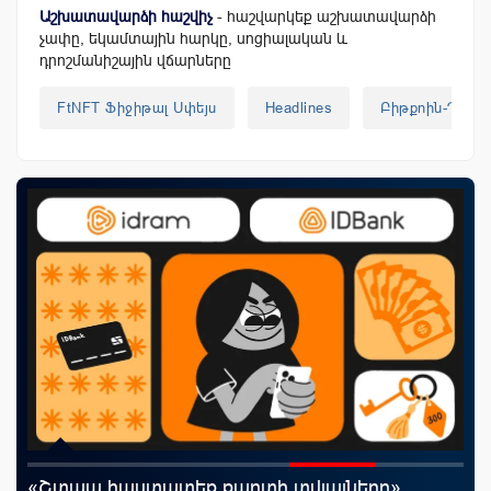
Աշխատավարձի հաշվիչ
- հաշվարկեք աշխատավարձի
չափը, եկամտային հարկը, սոցիալական և
դրոշմանիշային վճարները
FtNFT Ֆիջիթալ Սփեյս
Headlines
Բիթքոին-Պիցց
«Շտապ հաստատեք քարտի տվյալները»․
Uc