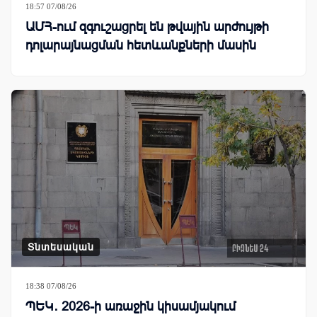
18:57 07/08/26
ԱՄՀ-ում զգուշացրել են թվային արժույթի
դոլարայնացման հետևանքների մասին
Տնտեսական
18:38 07/08/26
ՊԵԿ․ 2026-ի առաջին կիսամյակում