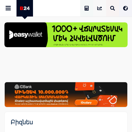
Աշխատավարձի Հաշվիչ
Բիզնես