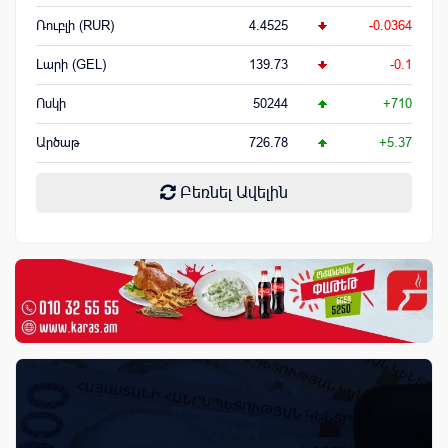
Ռուբլի (RUR)
4.4525
-0.0364
Լարի (GEL)
139.73
-0.1
Ոսկի
50244
+710
Արծաթ
726.78
+5.37
Բեռնել Ավելին