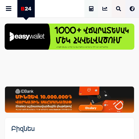
Աշխատավարձի Հաշվիչ
Բիզնես