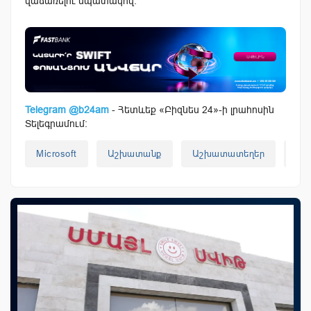
վաճառելու նպատակով։
Telegram @b24am
- Հետևեք «Բիզնես 24»-ի լրահոսին
Տելեգրամում:
Microsoft
Աշխատանք
Աշխատատեղեր
Ար