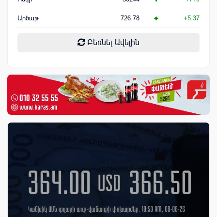
Արծաթ
726.78
+5.37
Բեռնել Ավելին