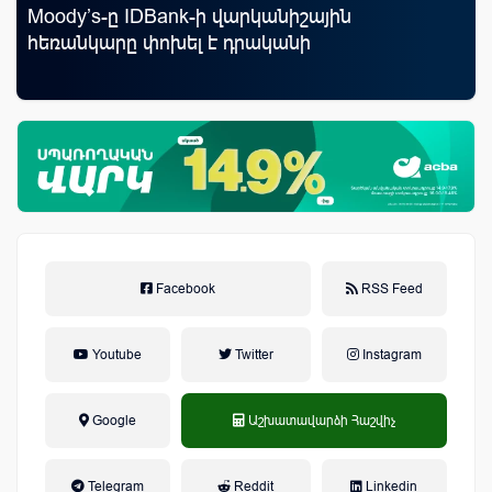
Moody’s-ը IDBank-ի վարկանիշային
Ֆա
հեռանկարը փոխել է դրականի
նե
առ
Facebook
RSS Feed
Youtube
Twitter
Instagram
Google
Աշխատավարձի Հաշվիչ
եկամտային հարկ, կուտակային
Telegram
Reddit
Linkedin