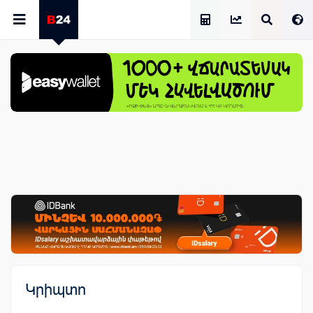
Աշխատավարձի Հաշվիչ
Կրիպտո