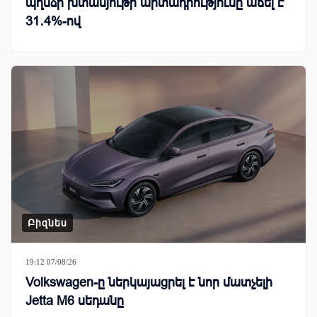
պղնձի խտանյութի արտադրությունը աճել է
31․4%-ով
Բիզնես
19:12 07/08/26
Volkswagen-ը ներկայացրել է նոր մատչելի
Jetta M6 սեդանը