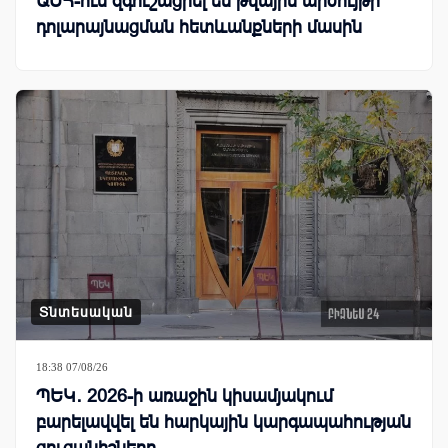
ԱՄՀ-ում զգուշացրել են թվային արժույթի
դոլարայնացման հետևանքների մասին
Տնտեսական
18:38 07/08/26
ՊԵԿ․ 2026-ի առաջին կիսամյակում
բարելավվել են հարկային կարգապահության
ցուցանիշները