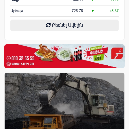
Արծաթ
726.78
+5.37
Բեռնել Ավելին