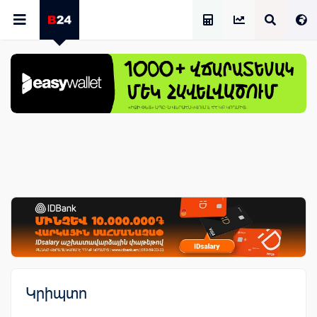
Աշխատավարձի Հաշվիչ
Կրիպտո