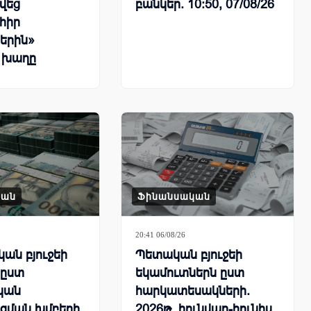
վեց
բանկեր. 10:50, 07/08/26
հիր
երին»
 խաղը
կան
Ֆինանսական
20:41 06/08/26
ան բյուջեի
Պետական բյուջեի
 ըստ
եկամուտներն ըստ
կան
հարկատեսակների.
գման խմբերի.
2026թ. հունվար-հունիս