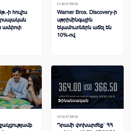
11:46 07/08/26
թ.-ի հուլիս
Warner Bros. Discovery-ի
որսայական
սթրիմինգային
ն ամփոփ
եկամուտներն աճել են
10%-ով
Ֆինանսական
10:50 07/08/26
ջակցությամբ
Դրամի փոխարժեք` ՀՀ