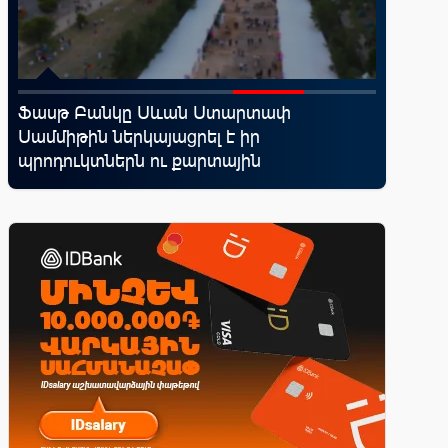
Ֆասթ Բանկը Սևան Ստարտափ
IDBank-
՝
Սամմիթին ներկայացրել է իր
World 
պրոդուկտներն ու քարտային
առավելո
առաջարկները