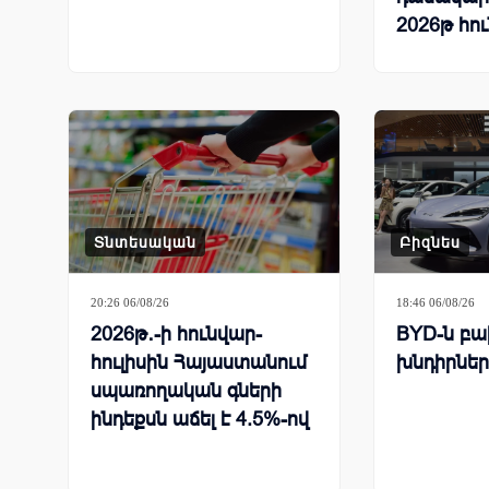
2026թ հո
Տնտեսական
Բիզնես
20:26 06/08/26
18:46 06/08/26
2026թ․-ի հունվար-
BYD-ն բախ
հուլիսին Հայաստանում
խնդիրներ
սպառողական գների
ինդեքսն աճել է 4.5%-ով