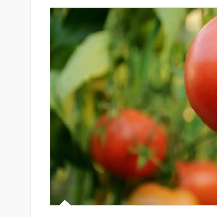
-ի վարկանիշային
Ucom-ի աջակցությամբ ներկ
 է դրականի
«Մտապահիր կենդանիներին
խաղը