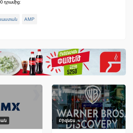
0 դրամից:
սաստան
AMP
կան
Բիզնես