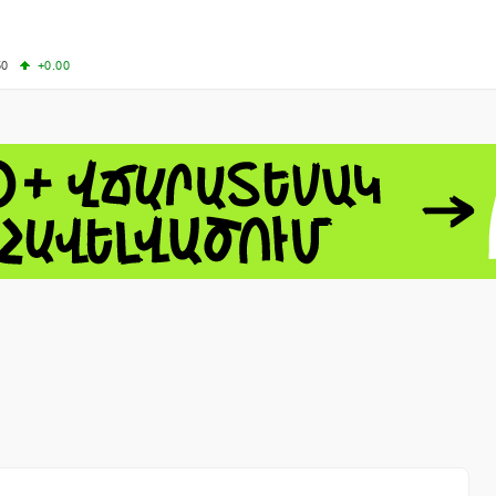
50
+0.00
50
-0.50
+4.11
61.44
-1.06
 - 13791.00
-0.12
8.00
+2.50
0
+1.43
 - 1.1521
-0.23
 - 1.3448
-0.08
NASDAQ - 26348.35
-0.06
TOPIX - 4055.85
+0.24
1.49
SSEC - 3900.35
+0.57
CAC40 - 8699.71
+0.35
- 493.08
-0.04
LVER - 721.41
+29.41