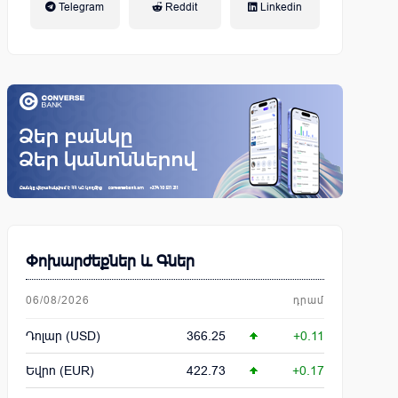
Telegram
Reddit
Linkedin
կենսաթոշակային համակարգ
Փոխարժեքներ և Գներ
06/08/2026
դրամ
Դոլար (USD)
366.25
+0.11
Եվրո (EUR)
422.73
+0.17