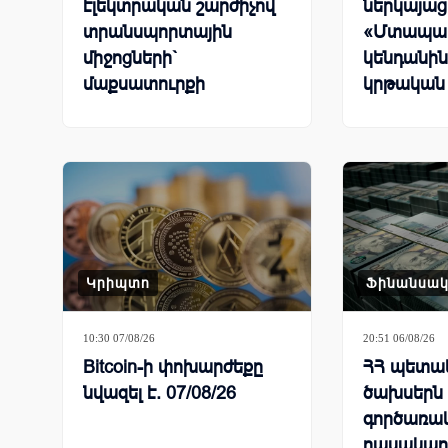
էլեկտրական շարժիչով
ներկայաց
տրանսպորտային
«Մտապա
միջոցների`
կենդանին
մաքսատուրքի
կրթական
արտոնության քվոտայի
մնացորդը՝ օգոստոսի 6-
ը ներառյալ
Կրիպտո
Ֆինանսա
10:30 07/08/26
20:51 06/08/26
Bitcoin-ի փոխարժեքը
ՀՀ պետակ
նվազել է. 07/08/26
ծախսերն
գործառա
դասակար