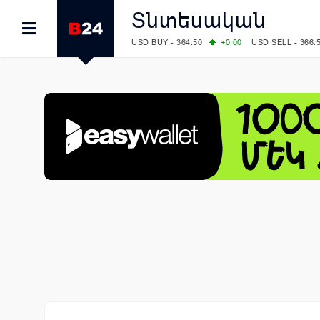
Տնտեսական
USD BUY - 364.50
+0.00
USD SELL - 366.
EUR BUY - 418.00
+0.00
EUR SELL - 424.
OIL: BRENT - 83.40
+5.25
WTI - 78.00
COMEX: GOLD - 4242.00
-0.59
SILVER - 
COMEX: PLATINUM - 1749.90
-0.91
LME: ALUMINIUM - 3184.00
-0.27
COPPER
LME: NICKEL - 17249.00
+0.09
TIN - 5526
LME: LEAD - 1877.50
-1.00
ZINC - 3643.0
FOREX: USD/JPY - 158.37
+0.44
EUR/GBP
FOREX: EUR/USD - 1.1521
-0.23
GBP/USD
STOCKS RUS: RTSI - 884.56
-1.27
STOCKS US: DOW JONES - 53885.10
-0.85
STOCKS US: S&P 500 - 7709.96
-0.18
STOCKS JAPAN: NIKKEI - 65683.26
-0.93
STOCKS CHINA: HANG SENG - 25530.28
-
STOCKS EUR: FTSE100 - 10867.89
-0.19
STOCKS EUR: DAX - 26140.13
+0.05
06/08/2026 CBA: USD - 366.25
+0.11
GBP 
06/08/2026 CBA: EURO - 422.73
+0.17
06/08/2026 CBA: GOLD - 49534
+1456
SI