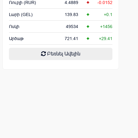
Ռուբլի (RUR)
4.4889
-0.0152
Լարի (GEL)
139.83
+0.1
Ոսկի
49534
+1456
Արծաթ
721.41
+29.41
Բեռնել Ավելին