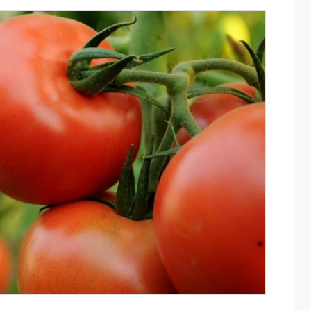
այացվեց
Կոնվերս Բանկը և Visa-ն ընդլայնում են
» կրթական
ռազմավարական համագործակցությունը
նոր հաճախորդակենտրոն լուծումների
զարգացման նպատակով