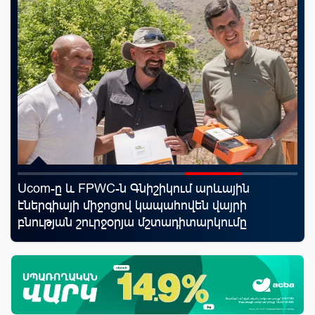
Ucom-ը և FPWC-ն Գնիշիկում արևային
ID
էներգիայի միջոցով կապահովեն վայրի
քա
բնության շուրջօրյա մշտադիտարկումը
առ