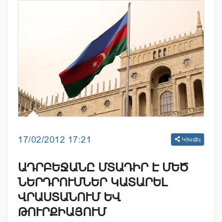
17/02/2012 17:21
Կիսվել
ԱԴՐԲԵՋԱՆԸ ՄՏԱԴԻՐ Է ՄԵԾ
ՆԵՐԴՐՈՒՄՆԵՐ ԿԱՏԱՐԵԼ
ՎՐԱՍՏԱՆՈՒՄ ԵՎ
ԹՈՒՐՔԻԱՅՈՒՄ