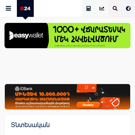
Աշխատավարձի Հաշվիչ
Տնտեսական