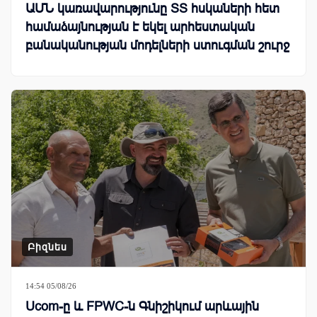
ԱՄՆ կառավարությունը ՏՏ հսկաների հետ
համաձայնության է եկել արհեստական
բանականության մոդելների ստուգման շուրջ
Բիզնես
14:54 05/08/26
Ucom-ը և FPWC-ն Գնիշիկում արևային