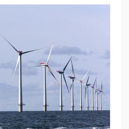
ատմության
Կոնվերս Բանկը և Visa-ն ընդլայնում են
րը կուտակել
ռազմավարական համագործակցությունը
նոր հաճախորդակենտրոն լուծումների
զարգացման նպատակով