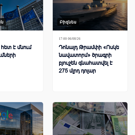
ան
Բիզնես
17:00 06/08/26
հետ է մնում
Դոնալդ Թրամփի «Ոսկե
ւմների
նավատորմ» ծրագրի
բյուջեն գնահատվել է
275 մլրդ դոլար