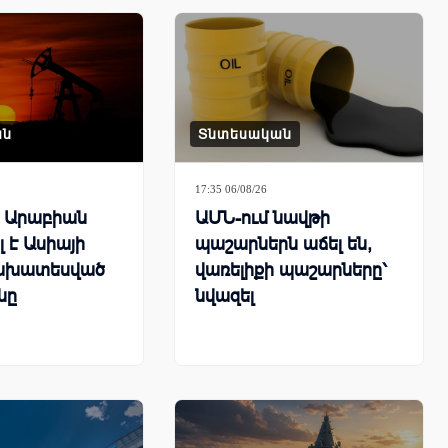
ան
Տնտեսական
17:35 06/08/26
ն Արաբիան
ԱՄՆ-ում նավթի
 է Ասիայի
պաշարներն աճել են,
ախատեսված
վառելիքի պաշարները՝
նը
նվազել