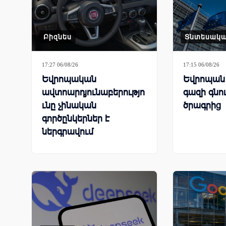
Բիզնես
Տնտեսակ
17:27 06/08/26
17:15 06/08/26
Եվրոպական
Եվրոպան 
ավտոարդյունաբերությո
գազի գնո
ւնը չինական
ծրագրից
գործընկերներ է
ներգրավում
գործարանները փրկելու
համար