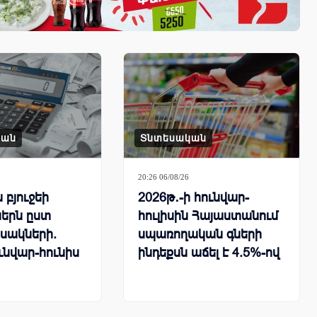
կան
Տնտեսական
20:26 06/08/26
բյուջեի
2026թ․-ի հունվար-
երն ըստ
հուլիսին Հայաստանում
սակների.
սպառողական գների
ւնվար-հունիս
ինդեքսն աճել է 4.5%-ով