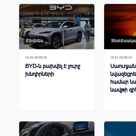
Բիզնես
Տնտեսակ
18:46 06/08/26
18:01 06/08/26
BYD-ն բախվել է լուրջ
Սաուդյա
խնդիրների
նվազեցրել
համար ն
նավթի գի