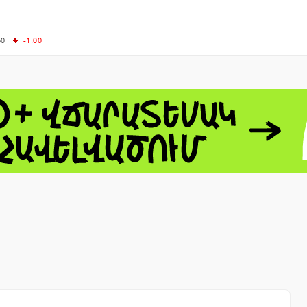
50
-1.00
00
-0.50
+0.54
62.10
+3.40
 - 13791.00
-0.12
8.00
+2.50
0
+1.43
 - 1.1548
+0.11
 - 1.3459
+0.04
9
NASDAQ - 26363.44
-0.83
TOPIX - 4055.85
+0.24
1.49
SSEC - 3900.35
+0.57
CAC40 - 8669.30
+0.03
- 493.08
-0.04
LVER - 721.41
+29.41