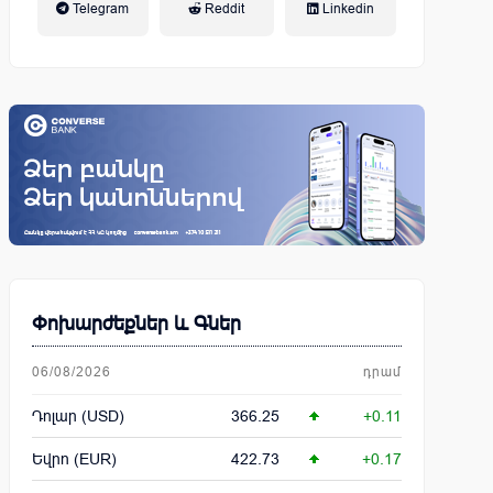
Telegram
Reddit
Linkedin
կենսաթոշակային համակարգ
Փոխարժեքներ և Գներ
06/08/2026
դրամ
Դոլար (USD)
366.25
+0.11
Եվրո (EUR)
422.73
+0.17