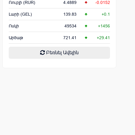
Ռուբլի (RUR)
4.4889
-0.0152
Լարի (GEL)
139.83
+0.1
Ոսկի
49534
+1456
Արծաթ
721.41
+29.41
Բեռնել Ավելին