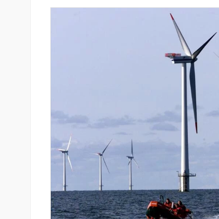
-ի վարկանիշային
Սպորտ և փող. Ինչպես են պ
 է դրականի
10 ամենահարուստ մարզիկնե
իրենց կարողությունը