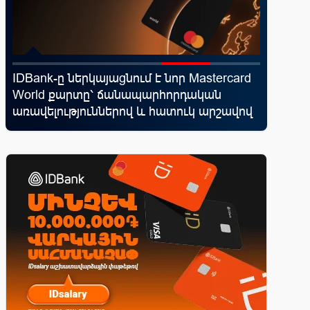
IDBank-ը ներկայացնում է նոր Mastercard
Ֆասթ Բ
՝
World քարտը՝ ճանապարհորդական
Սամմիթի
առավելություններով և հատուկ արշավով
պրոդուկ
առաջար