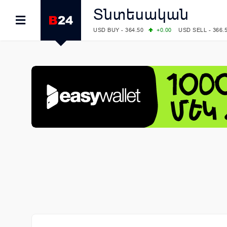
Տնտեսական
USD BUY - 364.50
+0.00
USD SELL - 366.
EUR BUY - 418.00
+0.00
EUR SELL - 425.
OIL: BRENT - 79.24
+1.23
WTI - 74.92
COMEX: GOLD - 4267.00
+3.33
SILVER - 
COMEX: PLATINUM - 1765.90
-0.21
LME: ALUMINIUM - 3184.00
-0.27
COPPER
LME: NICKEL - 17249.00
+0.09
TIN - 5526
LME: LEAD - 1877.50
-1.00
ZINC - 3643.0
FOREX: USD/JPY - 157.68
+0.12
EUR/GBP
FOREX: EUR/USD - 1.1548
+0.11
GBP/USD
STOCKS RUS: RTSI - 895.93
+1.68
STOCKS US: DOW JONES - 54349.12
+0.4
STOCKS US: S&P 500 - 7723.55
-0.17
STOCKS JAPAN: NIKKEI - 65683.26
-0.93
STOCKS CHINA: HANG SENG - 25530.28
-
STOCKS EUR: FTSE100 - 10888.30
+0.08
STOCKS EUR: DAX - 26126.30
-0.29
06/08/2026 CBA: USD - 366.25
+0.11
GBP 
06/08/2026 CBA: EURO - 422.73
+0.17
06/08/2026 CBA: GOLD - 49534
+1456
SI