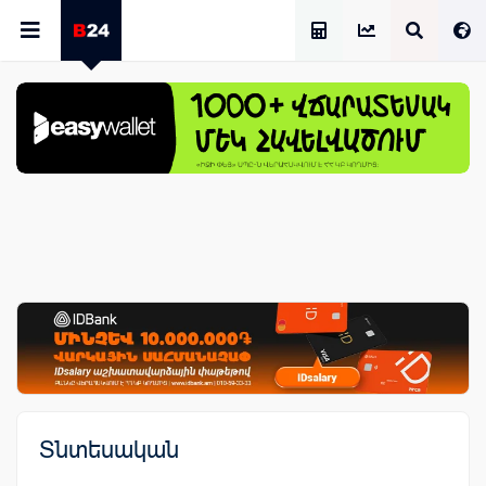
Աշխատավարձի Հաշվիչ
Տնտեսական