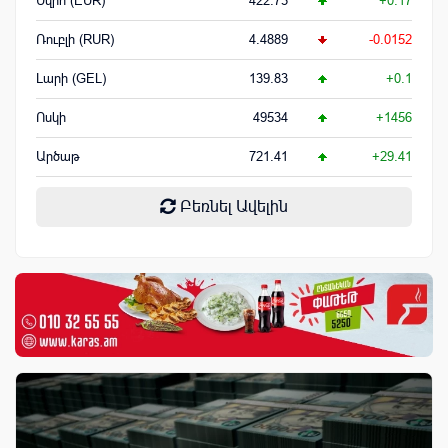
Եվրո (EUR)
422.73
+0.17
Ռուբլի (RUR)
4.4889
-0.0152
Լարի (GEL)
139.83
+0.1
Ոսկի
49534
+1456
Արծաթ
721.41
+29.41
Բեռնել Ավելին