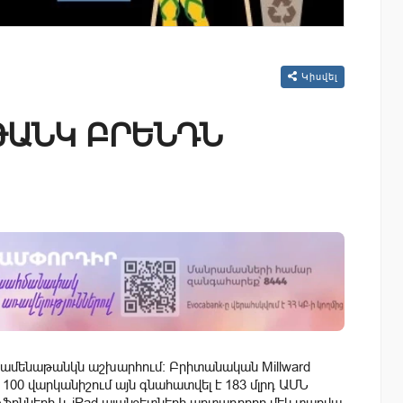
Կիսվել
ԹԱՆԿ ԲՐԵՆԴՆ
 է ամենաթանկն աշխարհում: Բրիտանական Millward
 100 վարկանիշում այն գնահատվել է 183 մլրդ ԱՄՆ
րթֆոնների և iPad պլանշետների արտադրողը մեկ տարվա