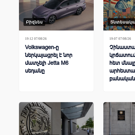
Բիզնես
Տնտեսակ
19:12 07/08/26
19:07 07/08/26
Volkswagen-ը
Չինաստա
ներկայացրել է նոր
կրճատում
մատչելի Jetta M6
հետ մնալ
սեդանը
արհեստա
բանական
համաշխա
մրցավազ