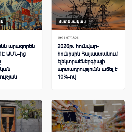
ան
Տնտեսական
19:01 07/08/26
նն արագորեն
2026թ. հունվար-
 է ԱՄՆ-ից
հունիսին Հայաստանում
ը
էլեկտրաէներգիայի
կան
արտադրությունն աճել է
ության
10%-ով
րհային
քում