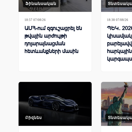
Ֆինանսական
Տնտեսակ
18:57 07/08/26
18:38 07/08/26
ԱՄՀ-ում զգուշացրել են
ՊԵԿ․ 202
թվային արժույթի
կիսամյակ
դոլարայնացման
բարելավվ
հետևանքների մասին
հարկային
կարգապա
ցուցանիշ
Բիզնես
Տնտեսակ