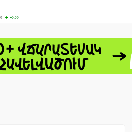
50
+0.00
00
+0.50
+0.23
63.33
+3.08
 - 13791.00
-0.12
8.00
+2.50
0
+1.43
 - 1.1558
+0.32
 - 1.3488
+0.30
8
NASDAQ - 26690.62
+1.30
TOPIX - 4074.93
+0.47
0.54
SSEC - 3940.04
+1.02
CAC40 - 8714.93
+0.17
- 492.1
-0.98
VER - 726.78
+5.37