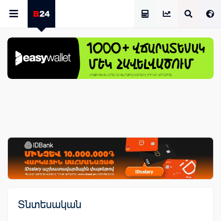
Աշխատավարձի Հաշվիչ
Տնտեսական