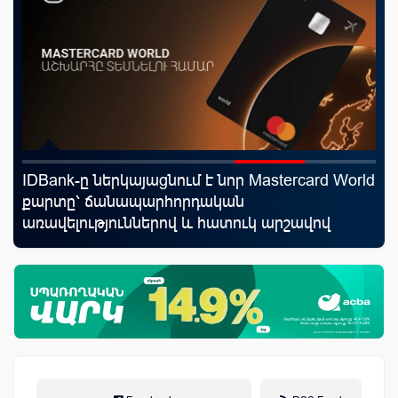
IDBank-ը ներկայացնում է նոր Mastercard World
Սպ
քարտը՝ ճանապարհորդական
ամ
առավելություններով և հատուկ արշավով
կա