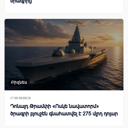
ծրագրից
Բիզնես
17:00 06/08/26
Դոնալդ Թրամփի «Ոսկե նավատորմ»
ծրագրի բյուջեն գնահատվել է 275 մլրդ դոլար