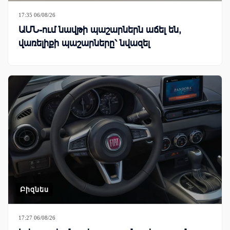
17:35 06/08/26
ԱՄՆ-ում նավթի պաշարներն աճել են,
վառելիքի պաշարները՝ նվազել
Բիզնես
17:27 06/08/26