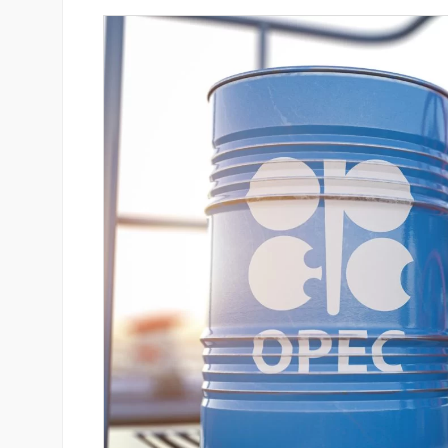
նում է նոր Mastercard
Կոնվերս Բանկը և Visa-ն ընդլ
անապարհորդական
ռազմավարական համագործակ
ով և հատուկ արշավով
նոր հաճախորդակենտրոն լու
զարգացման նպատակով