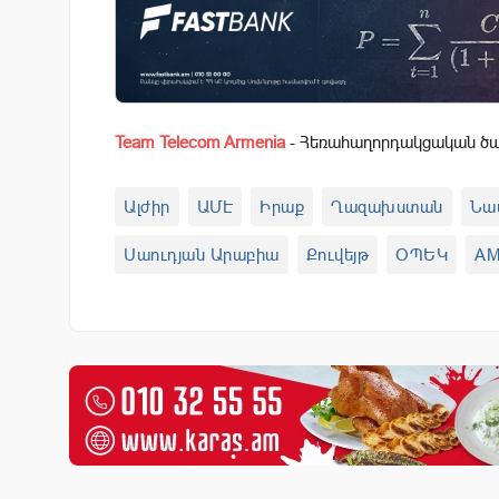
Team Telecom Armenia
- Հեռահաղորդակցական ծառ
Ալժիր
ԱՄԷ
Իրաք
Ղազախստան
Նա
Սաուդյան Արաբիա
Քուվեյթ
ՕՊԵԿ
A