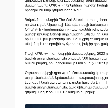
գործակալությունը։ Այնուամենայնիվ, Brent տեսա
մակարդակին։ ՕՊԵԿ+-ի երկրները լիարժեք հանդ
որոշելու համար դեկտեմբերի 1-ին։
Հոկտեմբերի սկզբին The Wall Street Journal-ը, հ
որ Սաուդյան Արաբիայի էներգետիկայի նախարար ա
ՕՊԵԿ+-ի «խախտողները» չպահպանեն քվոտաները, 
բարելի դիմաց: Թերթի աղբյուրները նշել են, որ
հիմնական խախտողներ առանձնացրել է Ղազախստ
անվանել է «բոլորովին ոչ ճշգրիտ», իսկ իր զրուցա
Բացի ՕՊԵԿ+-ի գործարքին մասնակցելուց, 2023 
նավթի արդյունահանումը օրական 500 հազար բար
հայտարարեց, որ միջոցառումը կտևի մինչև 2023 թ
Օգոստոսի վերջի դրությամբ Ռուսաստանը կատար
արդյունահանման կրճատման իր պարտավորությունն
էներգետիկայի նախարարությունը հայտնել էր, որ 
նավթի արդյունահանումը, բայց միևնույն ժաման
գերազանցել է օրական 67 հազար բարելով։