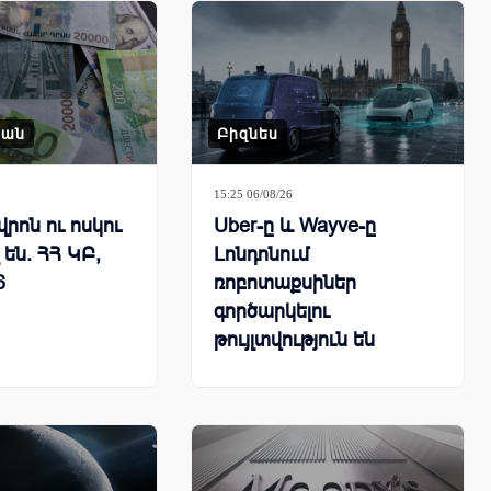
կան
Բիզնես
15:25 06/08/26
վրոն ու ոսկու
Uber-ը և Wayve-ը
 են. ՀՀ ԿԲ,
Լոնդոնում
6
ռոբոտաքսիներ
գործարկելու
թույլտվություն են
ստացել