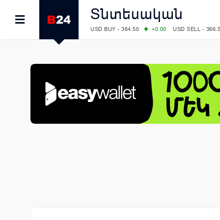
Տնտեսական
USD BUY - 364.50
+0.00
USD SELL - 366.
EUR BUY - 418.00
+0.00
EUR SELL - 425.
OIL: BRENT - 79.24
+1.23
WTI - 74.92
COMEX: GOLD - 4267.00
+3.33
SILVER - 
COMEX: PLATINUM - 1765.90
-0.21
LME: ALUMINIUM - 3184.00
-0.27
COPPER
LME: NICKEL - 17249.00
+0.09
TIN - 5526
LME: LEAD - 1877.50
-1.00
ZINC - 3643.0
FOREX: USD/JPY - 157.68
+0.12
EUR/GBP
FOREX: EUR/USD - 1.1548
+0.11
GBP/USD
STOCKS RUS: RTSI - 895.93
+1.68
STOCKS US: DOW JONES - 54349.12
+0.4
STOCKS US: S&P 500 - 7723.55
-0.17
STOCKS JAPAN: NIKKEI - 65683.26
-0.93
STOCKS CHINA: HANG SENG - 25530.28
-
STOCKS EUR: FTSE100 - 10888.30
+0.08
STOCKS EUR: DAX - 26126.30
-0.29
06/08/2026 CBA: USD - 366.25
+0.11
GBP 
06/08/2026 CBA: EURO - 422.73
+0.17
06/08/2026 CBA: GOLD - 49534
+1456
SI