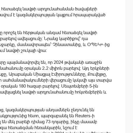
վ հետաձգել նավթի արդյունահանման ծավալների
ասվում է կազմակերպության կայքում հրապարակված
երը որոշել են հերթական անգամ հետաձգել նավթի
արելով ավելացումը։ Նրանց կարծիքով՝ դա
անջարկը, մասնավորապես՝ Չինաստանից, և ՕՊԵԿ+-ից
ւմ նավթի շուկայի վրա։
երը պայմանավորվել են, որ 2024 թվականի առաջին
ահանումը օրական 2․2 միլիոն բարելով։ Այդ երկրների
ը, Արաբական Միացյալ Էմիրությունները, Քուվեյթը,
ր սահմանափակումների վերացումը կսկսվի այս տարվա
 օրական 180 հազար բարելով։ Սեպտեմբերի 5-ին
չավելացնել նավթի արդյունահանումը հոկտեմբերին և
րից, կազմակերպության անդամներն ընդունել են
ցությունից հետո, պարզաբանել են Reuters-ի
են մեկ բարելի դիմաց 73 դոլարից, ինչը մասամբ
գա հետաձգման հեռանկարին, նշում է