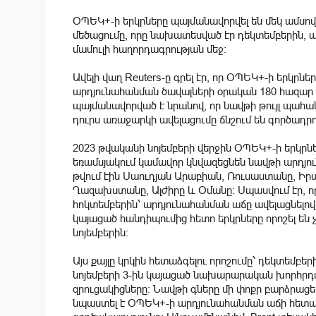
ՕՊԵԿ+-ի երկրները պայմանավորվել են մեկ ամսո
մեծացումը, որը նախատեսված էր դեկտեմբերին, 
մամուլի հաղորդագրության մեջ։
Ավելի վաղ Reuters-ը գրել էր, որ ՕՊԵԿ+-ի երկրն
արդյունահանման ծավալների օրական 180 հազար բ
պայմանավորված է նրանով, որ նավթի թույլ պահ
դուրս առաջարկի ավելացումը ճնշում են գործադրո
2023 թվականի նոյեմբերի վերջին ՕՊԵԿ+-ի երկրն
եռամսյակում կամավոր կնվազեցնեն նավթի արդյուն
թվում էին Սաուդյան Արաբիան, Ռուսաստանը, Իրաք
Ղազախստանը, Ալժիրը և Օմանը: Սպասվում էր, ո
հոկտեմբերին՝ արդյունահանման աճը ավելացնելով
կայացած հանդիպումից հետո երկրները որոշել են 
նոյեմբերին:
Այս քայլը կրկին հետաձգելու որոշումը՝ դեկտեմբե
նոյեմբերի 3-ին կայացած նախարարական խորհրդակ
զրուցակիցները։ Նավթի գները մի փոքր բարձրացել 
նպաստել է ՕՊԵԿ+-ի արդյունահանման աճի հետա