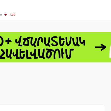
50
-1.00
00
-0.50
+0.54
62.10
+3.40
 - 13791.00
-0.12
8.00
+2.50
0
+1.43
 - 1.1548
+0.11
 - 1.3459
+0.04
9
NASDAQ - 26363.44
-0.83
TOPIX - 4055.85
+0.24
1.49
SSEC - 3900.35
+0.57
CAC40 - 8669.30
+0.03
- 493.08
-0.04
LVER - 721.41
+29.41