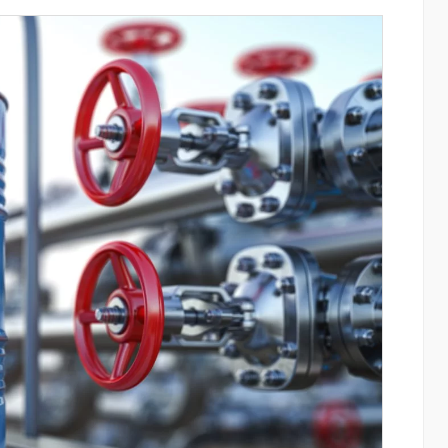
այնում են
Սպորտ և փող. Ինչպես են պատմության
ցությունը՝
10 ամենահարուստ մարզիկները կուտակ
ծումների
իրենց կարողությունը