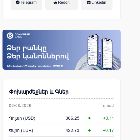
Telegram
Reddit
Linkedin
կենսաթոշակային համակարգ
Փոխարժեքներ և Գներ
06/08/2026
դրամ
Դոլար (USD)
366.25
+0.11
Եվրո (EUR)
422.73
+0.17