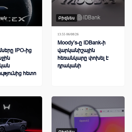
կան
Բիզնես
13:55 06/08/26
Moody’s-ը IDBank-ի
սերը IPO-ից
վարկանիշային
աջին
հեռանկարը փոխել է
կան
դրականի
ւթյունից հետո
 13.6%-ով
Բիզնես