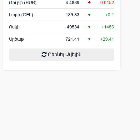
Ռուբլի (RUR)
4.4889
-0.0152
Լարի (GEL)
139.83
+0.1
Ոսկի
49534
+1456
Արծաթ
721.41
+29.41
Բեռնել Ավելին