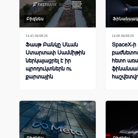
Բիզնես
Ֆինանսա
14:45 06/08/26
14:00 06/08/26
Ֆասթ Բանկը Սևան
SpaceX-ի
Ստարտափ Սամմիթին
բաժնետոմ
ներկայացրել է իր
հետո առ
պրոդուկտներն ու
ֆինանսա
քարտային
հաշվետվո
առաջարկները
նվազել են
Բիզնես
Բիզնես