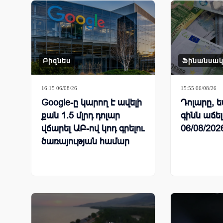
Բիզնես
Ֆինանսա
16:15 06/08/26
15:55 06/08/26
Google-ը կարող է ավելի
Դոլարը, ե
քան 1.5 մլրդ դոլար
գինն աճել
վճարել ԱԲ-ով կոդ գրելու
06/08/202
ծառայության համար