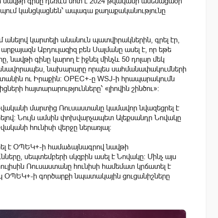
կի նավթի գինը դեռևս մոտ է 2024 թվականի ամենացածր
իպում կանցկացնեն՝ ապագա քաղաքականությունը
ղում անելով կարտելի անանուն պատվիրակներին, գրել էր,
րքայազն Աբդուլազիզ բեն Սալմանը ասել է, որ եթե
նավթի գինը կարող է իջնել մինչև 50 դոլար մեկ
, մասնավորապես, նախարարը որպես սահմանափակումների
անին ու Իրաքին։ OPEC+-ը WSJ-ի հրապարակումն
կիցների հայտարարությունները՝ «լիովին շինծու»։
թվականի մարտից Ռուսաստանը կամավոր նվազեցրել է
ելով։ Նույն ամսին փոխվարչապետ Ալեքսանդր Նովակը
վականի հունիսի վերջը ներառյալ։
ել է ՕՊԵԿ+-ի համաձայնագրով նավթի
երը, սեպտեմբերի սկզբին ասել է Նովակը։ Մինչ այս
հուլիսին Ռուսաստանը հունիսի համեմատ կրճատել է
ակ ՕՊԵԿ+-ի գործարքի
նպատակային ցուցանիշները