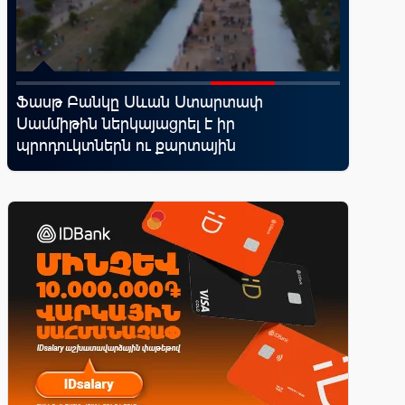
Ֆասթ Բանկը Սևան Ստարտափ
Moody’s
ել
Սամմիթին ներկայացրել է իր
հեռանկ
պրոդուկտներն ու քարտային
առաջարկները