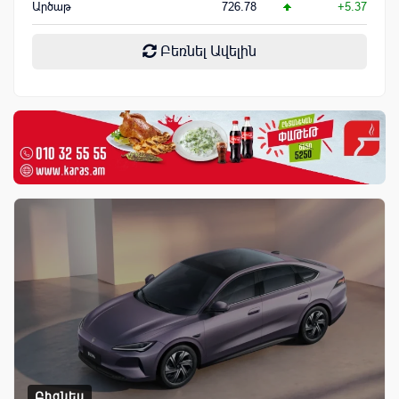
Արծաթ
726.78
+5.37
Բեռնել Ավելին
Բիզնես