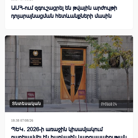
ԱՄՀ-ում զգուշացրել են թվային արժույթի
դոլարայնացման հետևանքների մասին
Տնտեսական
18:38 07/08/26
ՊԵԿ․ 2026-ի առաջին կիսամյակում
բարելավվել են հարկային կարգապահության