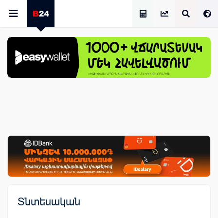
Աշխատավարձի Հաշվիչ
Տնտեսական