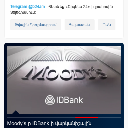
Telegram @b24am
- Հետևեք «Բիզնես 24»-ի լրահոսին
Տելեգրամում:
Թվային Դրոշմավորում
Հայաստան
ՊԵԿ
A
Moody’s-ը IDBank-ի վարկանիշային
«Շ