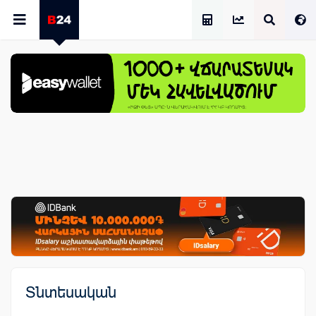
Աշխատավարձի Հաշվիչ
Տնտեսական