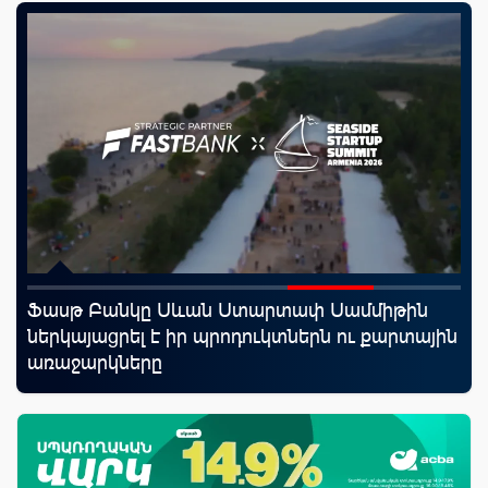
Ֆասթ Բանկը Սևան Ստարտափ Սամմիթին
Mo
ներկայացրել է իր պրոդուկտներն ու քարտային
հե
առաջարկները