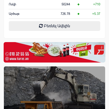
Ոսկի
50244
+710
Արծաթ
726.78
+5.37
Բեռնել Ավելին