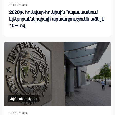
19:01 07/08/26
2026թ. հունվար-հունիսին Հայաստանում
էլեկտրաէներգիայի արտադրությունն աճել է
10%-ով
Ֆինանսական
18:57 07/08/26