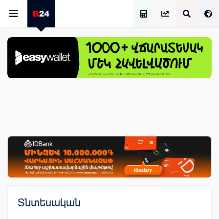
Աշխատավարձի Հաշվիչ
Տնտեսական