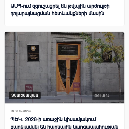
ԱՄՀ-ում զգուշացրել են թվային արժույթի
դոլարայնացման հետևանքների մասին
Տնտեսական
18:38 07/08/26
ՊԵԿ․ 2026-ի առաջին կիսամյակում
բարելավվել են հարկային կարգապահության