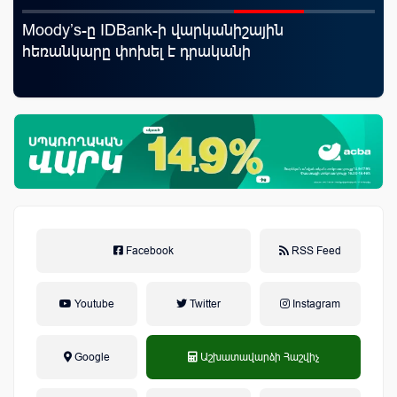
Moody’s-ը IDBank-ի վարկանիշային
Ֆա
հեռանկարը փոխել է դրականի
նե
առ
Facebook
RSS Feed
Youtube
Twitter
Instagram
Google
Աշխատավարձի Հաշվիչ
եկամտային հարկ, կուտակային