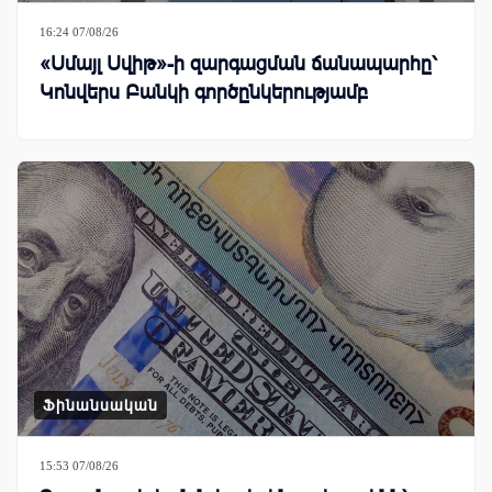
16:24 07/08/26
«Սմայլ Սվիթ»-ի զարգացման ճանապարհը՝
Կոնվերս Բանկի գործընկերությամբ
Ֆինանսական
15:53 07/08/26