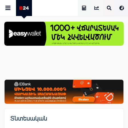
Աշխատավարձի Հաշվիչ
Տնտեսական