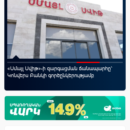
«Սմայլ Սվիթ»-ի զարգացման ճանապարհը՝
Ֆա
Կոնվերս Բանկի գործընկերությամբ
նե
առ