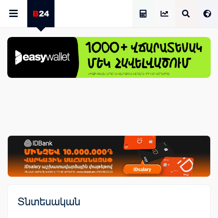
Աշխատավարձի Հաշվիչ
Տնտեսական