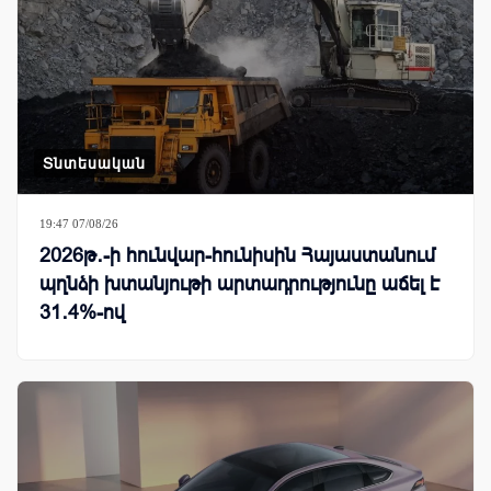
Տնտեսական
19:47 07/08/26
2026թ․-ի հունվար-հունիսին Հայաստանում
պղնձի խտանյութի արտադրությունը աճել է
31․4%-ով