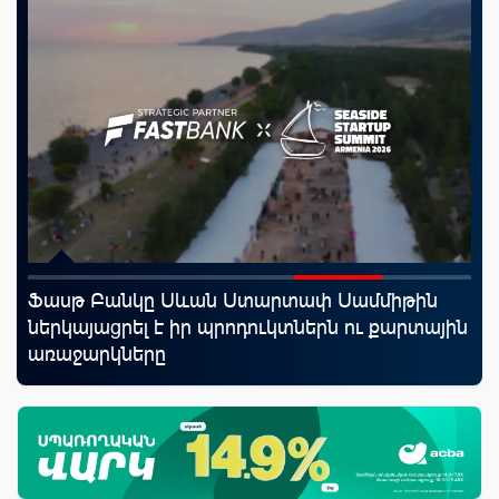
Ֆասթ Բանկը Սևան Ստարտափ Սամմիթին
«Շ
ներկայացրել է իր պրոդուկտներն ու քարտային
ID
առաջարկները
ամ
զե