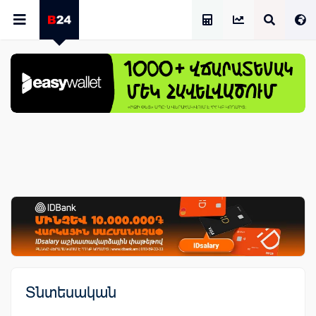
Աշխատավարձի Հաշվիչ
Տնտեսական