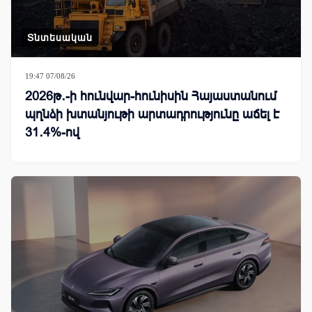
Տնտեսական
19:47 07/08/26
2026թ․-ի հունվար-հունիսին Հայաստանում
պղնձի խտանյութի արտադրությունը աճել է
31․4%-ով