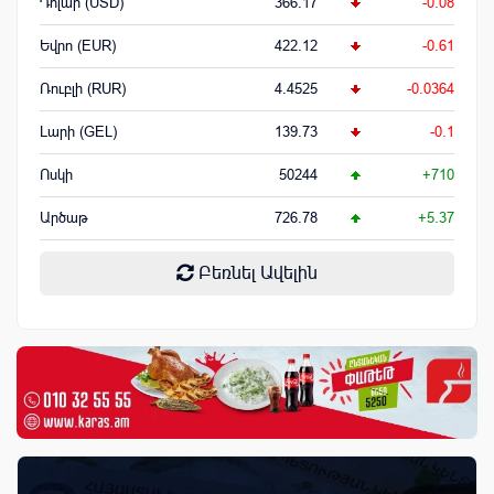
Դոլար (USD)
366.17
-0.08
Եվրո (EUR)
422.12
-0.61
Ռուբլի (RUR)
4.4525
-0.0364
Լարի (GEL)
139.73
-0.1
Ոսկի
50244
+710
Արծաթ
726.78
+5.37
Բեռնել Ավելին