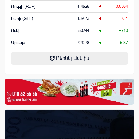
Ռուբլի (RUR)
4.4525
-0.0364
Լարի (GEL)
139.73
-0.1
Ոսկի
50244
+710
Արծաթ
726.78
+5.37
Բեռնել Ավելին