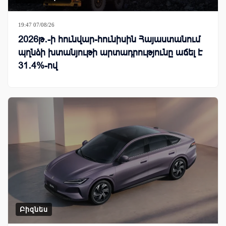
19:47 07/08/26
2026թ․-ի հունվար-հունիսին Հայաստանում
պղնձի խտանյութի արտադրությունը աճել է
31․4%-ով
Բիզնես