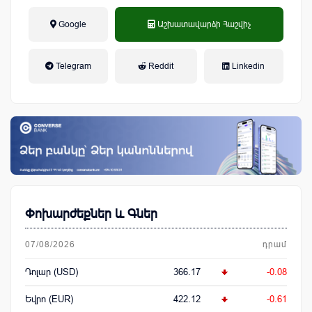
Google
Աշխատավարձի Հաշվիչ
եկամտային հարկ, կուտակային
Telegram
Reddit
Linkedin
կենսաթոշակային համակարգ
Փոխարժեքներ և Գներ
07/08/2026
դրամ
Դոլար (USD)
366.17
-0.08
Եվրո (EUR)
422.12
-0.61