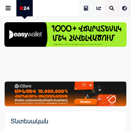
Աշխատավարձի Հաշվիչ
Տնտեսական