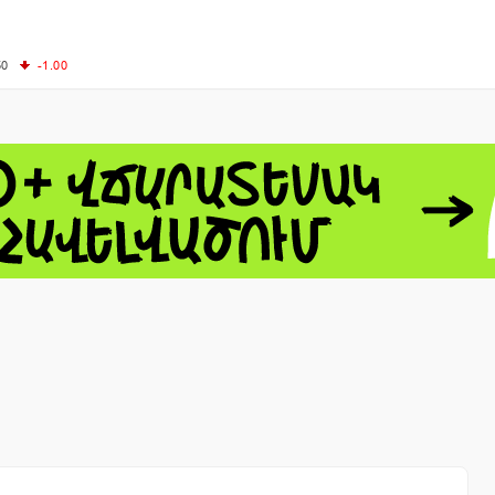
50
-1.00
00
-0.50
+0.54
62.10
+3.40
 - 13791.00
-0.12
8.00
+2.50
0
+1.43
 - 1.1548
+0.11
 - 1.3459
+0.04
9
NASDAQ - 26363.44
-0.83
TOPIX - 4055.85
+0.24
1.49
SSEC - 3900.35
+0.57
CAC40 - 8669.30
+0.03
- 493.08
-0.04
LVER - 721.41
+29.41