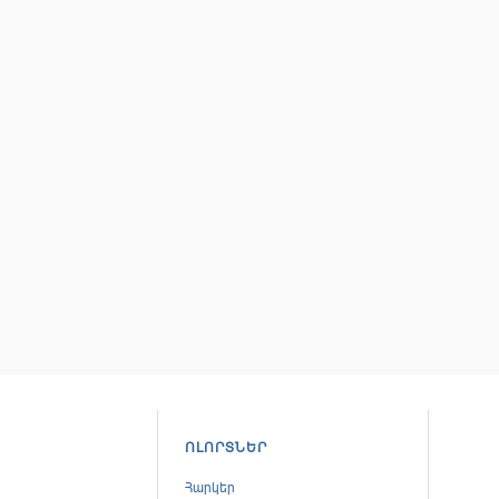
ՈԼՈՐՏՆԵՐ
Հարկեր