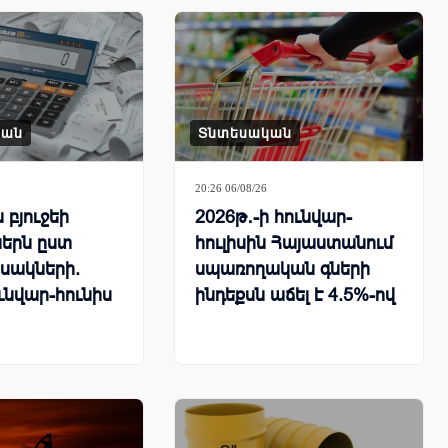
կան
Տնտեսական
20:26 06/08/26
բյուջեի
2026թ․-ի հունվար-
երն ըստ
հուլիսին Հայաստանում
սակների.
սպառողական գների
ւնվար-հունիս
ինդեքսն աճել է 4.5%-ով