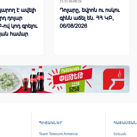
15:55 06/08/26
կարող է ավելի
Դոլարը, եվրոն ու ոսկու
լրդ դոլար
գինն աճել են. ՀՀ ԿԲ,
-ով կոդ գրելու
06/08/2026
յան համար
ՊԻՏԱԿՆԵՐ
ՀԱՅԱՍՏԱՆ
Team Telecom Armenia
Երևան