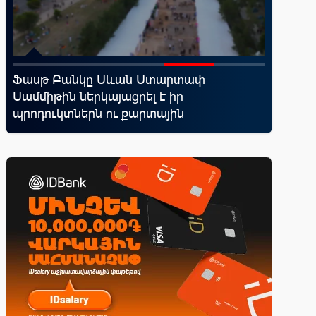
Ֆասթ Բանկը Սևան Ստարտափ
IDBank-
Սամմիթին ներկայացրել է իր
World 
պրոդուկտներն ու քարտային
առավելո
առաջարկները