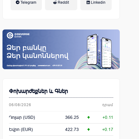
Telegram
Reddit
Linkedin
կենսաթոշակային համակարգ
Փոխարժեքներ և Գներ
06/08/2026
դրամ
Դոլար (USD)
366.25
+0.11
Եվրո (EUR)
422.73
+0.17