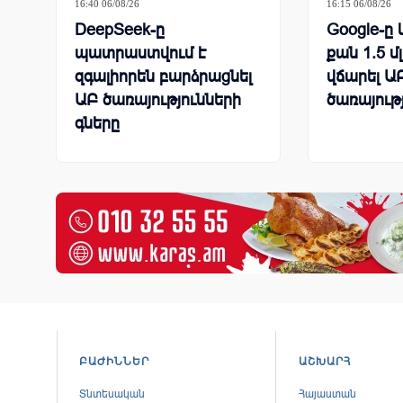
16:40 06/08/26
16:15 06/08/26
DeepSeek-ը
Google-ը 
պատրաստվում է
քան 1.5 մ
զգալիորեն բարձրացնել
վճարել ԱԲ
ԱԲ ծառայությունների
ծառայութ
գները
ԲԱԺԻՆՆԵՐ
ԱՇԽԱՐՀ
Տնտեսական
Հայաստան