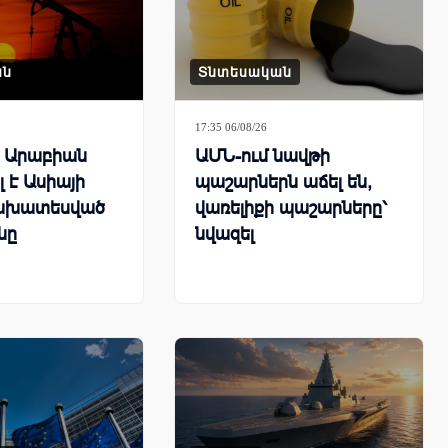
ան
Տնտեսական
17:35 06/08/26
ն Արաբիան
ԱՄՆ-ում նավթի
 է Ասիայի
պաշարներն աճել են,
ախատեսված
վառելիքի պաշարները՝
նը
նվազել