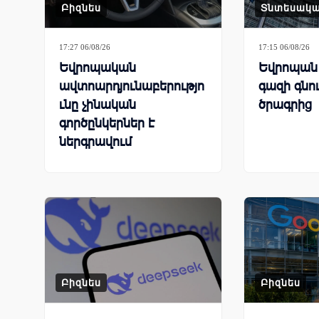
Բիզնես
Տնտեսակ
17:27 06/08/26
17:15 06/08/26
Եվրոպական
Եվրոպան 
ավտոարդյունաբերությո
գազի գնո
ւնը չինական
ծրագրից
գործընկերներ է
ներգրավում
գործարանները փրկելու
համար
Բիզնես
Բիզնես