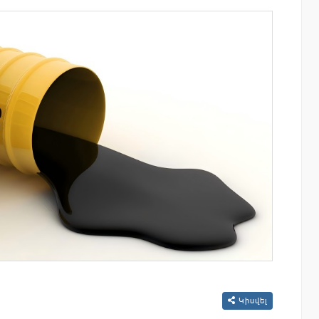
այնում են
Moody’s-ը IDBank-ի վարկանիշային
ցությունը՝
հեռանկարը փոխել է դրականի
ծումների
Կիսվել