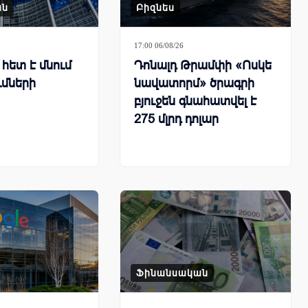
ան
Բիզնես
17:00 06/08/26
հետ է մնում
Դոնալդ Թրամփի «Ոսկե
ւմների
նավատորմ» ծրագրի
բյուջեն գնահատվել է
275 մլրդ դոլար
Ֆինանսական