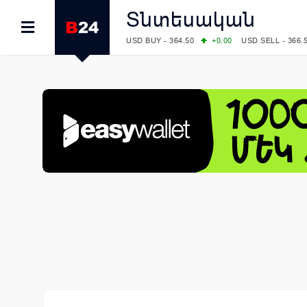
Տնտեսական
USD BUY - 364.50
+0.00
USD SELL - 366.
EUR BUY - 418.00
+0.00
EUR SELL - 425.
OIL: BRENT - 79.24
+1.23
WTI - 74.92
COMEX: GOLD - 4267.00
+3.33
SILVER - 
COMEX: PLATINUM - 1765.90
-0.21
LME: ALUMINIUM - 3184.00
-0.27
COPPER
LME: NICKEL - 17249.00
+0.09
TIN - 5526
LME: LEAD - 1877.50
-1.00
ZINC - 3643.0
FOREX: USD/JPY - 157.68
+0.12
EUR/GBP
FOREX: EUR/USD - 1.1548
+0.11
GBP/USD
STOCKS RUS: RTSI - 895.93
+1.68
STOCKS US: DOW JONES - 54349.12
+0.4
STOCKS US: S&P 500 - 7723.55
-0.17
STOCKS JAPAN: NIKKEI - 65683.26
-0.93
STOCKS CHINA: HANG SENG - 25530.28
-
STOCKS EUR: FTSE100 - 10888.30
+0.08
STOCKS EUR: DAX - 26126.30
-0.29
06/08/2026 CBA: USD - 366.25
+0.11
GBP 
06/08/2026 CBA: EURO - 422.73
+0.17
06/08/2026 CBA: GOLD - 49534
+1456
SI