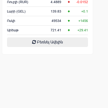
Ռուբլի (RUR)
4.4889
-0.0152
Լարի (GEL)
139.83
+0.1
Ոսկի
49534
+1456
Արծաթ
721.41
+29.41
Բեռնել Ավելին