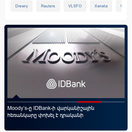
Drewry
Reuters
VLSFO
Xeneta
ԱՄԷ
Moody’s-ը IDBank-ի վարկանիշային
Uc
յին
հեռանկարը փոխել է դրականի
«Մ