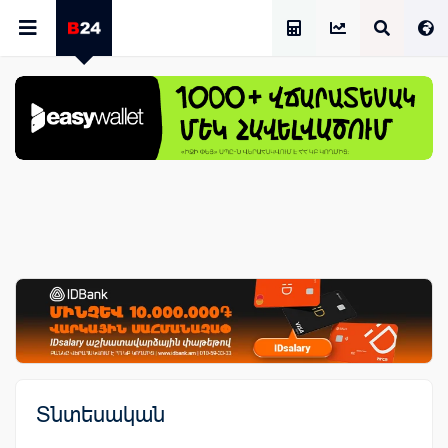
Աշխատավարձի Հաշվիչ
Տնտեսական