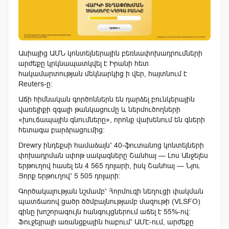
Ասիայից ԱՄՆ կոնտեյներային բեռնափոխադրումների
արժեքը կրկնապատկվել է Իրանի հետ
հակամարտության մեկնարկից ի վեր, հայտնում է
Reuters-ը։
Աճի հիմնական գործոններն են դարձել բունկերային
վառելիքի զգալի թանկացումը և ներմուծողների
«խուճապային գնումները», որոնք վախենում են գների
հետագա բարձրացումից։
Drewry ինդեքսի համաձայն՝ 40-ֆուտանոց կոնտեյների
փոխադրման սփոթ սակագները Շանհայ — Լոս Անջելես
երթուղով հասել են 4 565 դոլարի, իսկ Շանհայ — Նյու
Յորք երթուղով՝ 5 505 դոլարի։
Գործակալության նշմամբ՝ Հորմուզի նեղուցի փակման
պատճառով ցածր ծծմբայնությամբ մազութի (VLSFO)
գինը խոշորագույն հանգույցներում աճել է 55%-ով։
Ֆուջեյրայի առանցքային հաբում՝ ԱՄԷ-ում, արժեքը