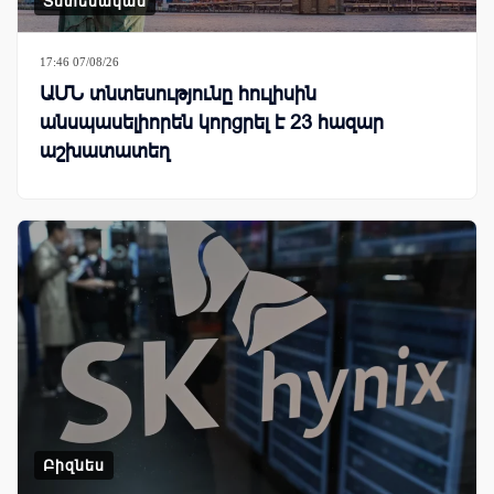
Տնտեսական
17:46 07/08/26
ԱՄՆ տնտեսությունը հուլիսին
անսպասելիորեն կորցրել է 23 հազար
աշխատատեղ
Բիզնես