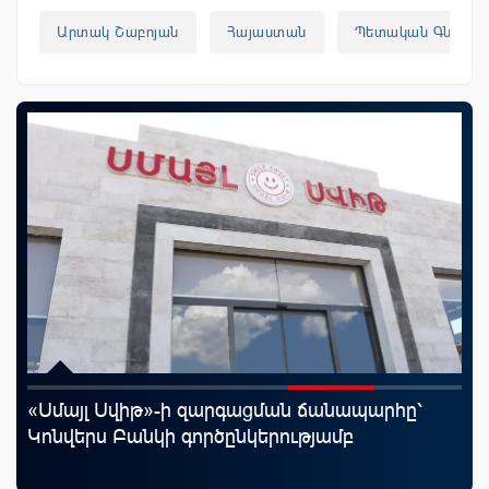
Արտակ Շաբոյան
Հայաստան
Պետական Գնումն
«Սմայլ Սվիթ»-ի զարգացման ճանապարհը՝
«Շ
յին
Կոնվերս Բանկի գործընկերությամբ
ID
ամ
զե