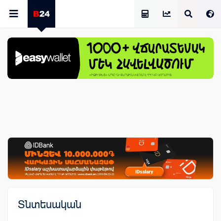
Աշխատավարձի Հաշվիչ
Տնտեսական