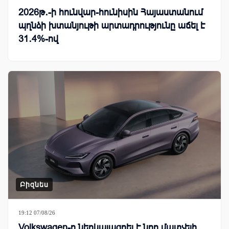
2026թ․-ի հունվար-հունիսին Հայաստանում
պղնձի խտանյութի արտադրությունը աճել է
31․4%-ով
Բիզնես
19:12 07/08/26
Volkswagen-ը ներկայացրել է նոր մատչելի