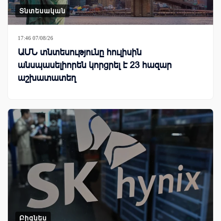
Տնտեսական
17:46 07/08/26
ԱՄՆ տնտեսությունը հուլիսին
անսպասելիորեն կորցրել է 23 հազար
աշխատատեղ
Բիզնես