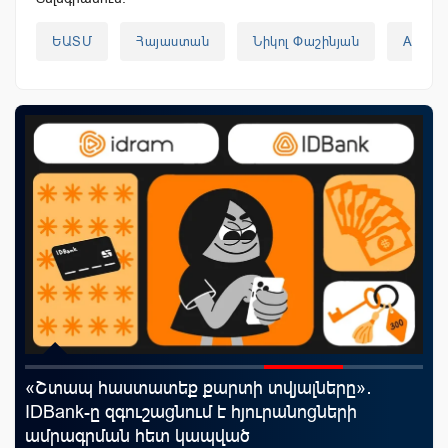
ԵԱՏՄ
Հայաստան
Նիկոլ Փաշինյան
AMP
«Շտապ հաստատեք քարտի տվյալները»․
Ֆա
աղը
IDBank-ը զգուշացնում է հյուրանոցների
նե
ամրագրման հետ կապված
առ