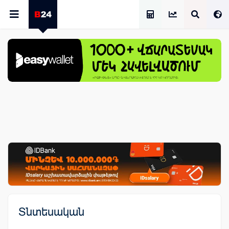
Աշխատավարձի Հաշվիչ
Տնտեսական