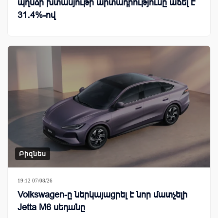
պղնձի խտանյութի արտադրությունը աճել է
31․4%-ով
Բիզնես
19:12 07/08/26
Volkswagen-ը ներկայացրել է նոր մատչելի
Jetta M6 սեդանը