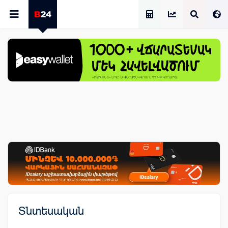
Աշխատավարձի Հաշվիչ
Տնտեսական