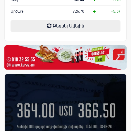
Արծաթ
726.78
+5.37
Բեռնել Ավելին