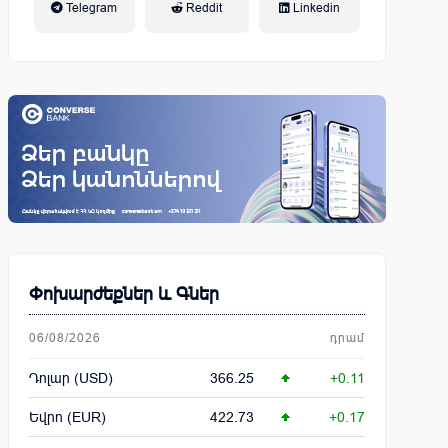
Telegram
Reddit
Linkedin
կենսաթոշակային համակարգ
Փոխարժեքներ և Գներ
06/08/2026
դրամ
Դոլար (USD)
366.25
+0.11
Եվրո (EUR)
422.73
+0.17