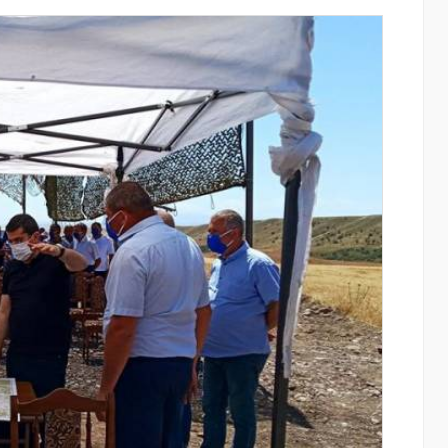
ատմության
Կոնվերս Բանկը և Visa-ն ընդլայնում են
րը կուտակել
ռազմավարական համագործակցությունը
նոր հաճախորդակենտրոն լուծումների
զարգացման նպատակով