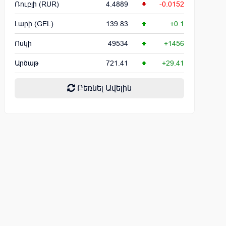
Ռուբլի (RUR)
4.4889
-0.0152
Լարի (GEL)
139.83
+0.1
Ոսկի
49534
+1456
Արծաթ
721.41
+29.41
Բեռնել Ավելին