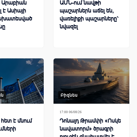
ն Արաբիան
ԱՄՆ-ում նավթի
 է Ասիայի
պաշարներն աճել են,
ախատեսված
վառելիքի պաշարները՝
նը
նվազել
ան
Բիզնես
17:00 06/08/26
հետ է մնում
Դոնալդ Թրամփի «Ոսկե
ւմների
նավատորմ» ծրագրի
բյուջեն գնահատվել է