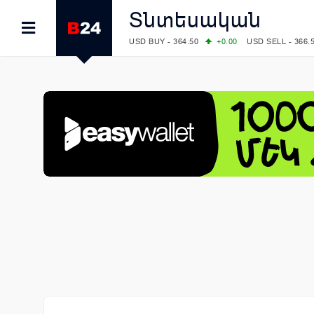
Տնտեսական
USD BUY - 364.50
+0.00
USD SELL - 366.
EUR BUY - 418.00
+0.00
EUR SELL - 425.
OIL: BRENT - 79.24
+1.23
WTI - 74.92
COMEX: GOLD - 4267.00
+3.33
SILVER - 
COMEX: PLATINUM - 1765.90
-0.21
LME: ALUMINIUM - 3184.00
-0.27
COPPER
LME: NICKEL - 17249.00
+0.09
TIN - 5526
LME: LEAD - 1877.50
-1.00
ZINC - 3643.0
FOREX: USD/JPY - 157.68
+0.12
EUR/GBP
FOREX: EUR/USD - 1.1548
+0.11
GBP/USD
STOCKS RUS: RTSI - 895.93
+1.68
STOCKS US: DOW JONES - 54349.12
+0.4
STOCKS US: S&P 500 - 7723.55
-0.17
STOCKS JAPAN: NIKKEI - 65683.26
-0.93
STOCKS CHINA: HANG SENG - 25530.28
-
STOCKS EUR: FTSE100 - 10888.30
+0.08
STOCKS EUR: DAX - 26126.30
-0.29
06/08/2026 CBA: USD - 366.25
+0.11
GBP 
06/08/2026 CBA: EURO - 422.73
+0.17
06/08/2026 CBA: GOLD - 49534
+1456
SI