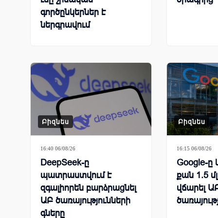
գործընկերներ է
ներգրավում
գործարանները փրկելու
համար
Բիզնես
Բիզնես
16:40 06/08/26
16:15 06/08/26
DeepSeek-ը
Google-ը 
պատրաստվում է
քան 1.5 մ
զգալիորեն բարձրացնել
վճարել ԱԲ
ԱԲ ծառայությունների
ծառայութ
գները