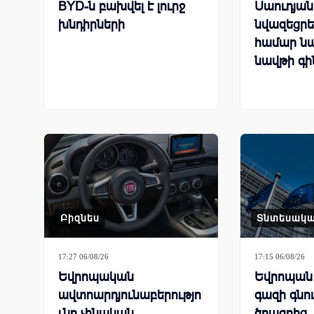
BYD-ն բախվել է լուրջ
Սաուդյա
խնդիրների
նվազեցրել
համար ն
նավթի գի
Բիզնես
Տնտեսակ
17:27 06/08/26
17:15 06/08/26
Եվրոպական
Եվրոպան 
ավտոարդյունաբերությո
գազի գնո
ւնը չինական
ծրագրից