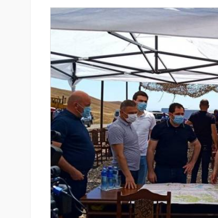
-ի վարկանիշային
Սպորտ և փող. Ինչպես են պ
 է դրականի
10 ամենահարուստ մարզիկնե
իրենց կարողությունը