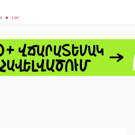
50
-1.00
00
-0.50
+0.54
62.10
+3.40
 - 13791.00
-0.12
8.00
+2.50
0
+1.43
 - 1.1548
+0.11
 - 1.3459
+0.04
9
NASDAQ - 26363.44
-0.83
TOPIX - 4055.85
+0.24
1.49
SSEC - 3900.35
+0.57
CAC40 - 8669.30
+0.03
- 493.08
-0.04
LVER - 721.41
+29.41