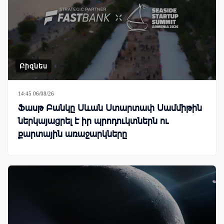
Բիզնես
14:45 06/08/26
Ֆասթ Բանկը Սևան Ստարտափ Սամմիթին
ներկայացրել է իր պրոդուկտներն ու
քարտային առաջարկները