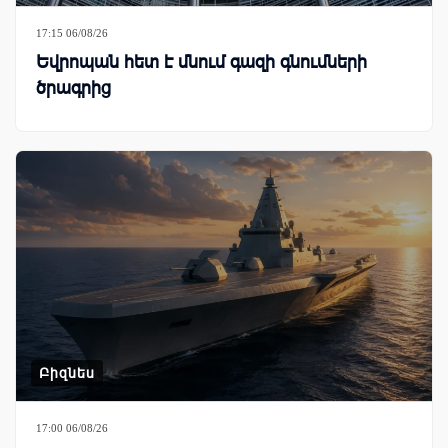
17:15 06/08/26
Եվրոպան հետ է մնում գազի գնումների
ծրագրից
Բիզնես
17:00 06/08/26