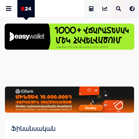
Աշխատավարձի Հաշվիչ
Ֆինանսական