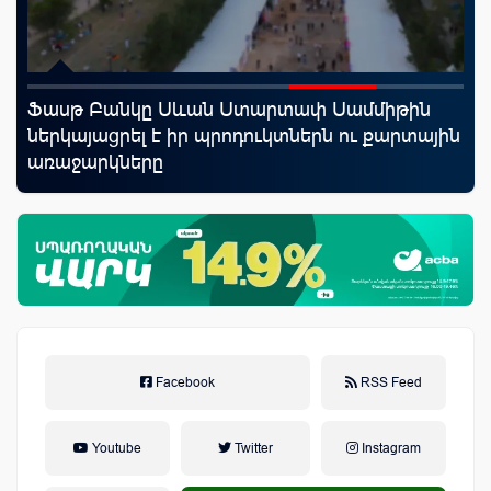
rld
Ֆասթ Բանկը Սևան Ստարտափ Սամմիթին
Սպ
ներկայացրել է իր պրոդուկտներն ու քարտային
ամ
առաջարկները
կա
Facebook
RSS Feed
Youtube
Twitter
Instagram