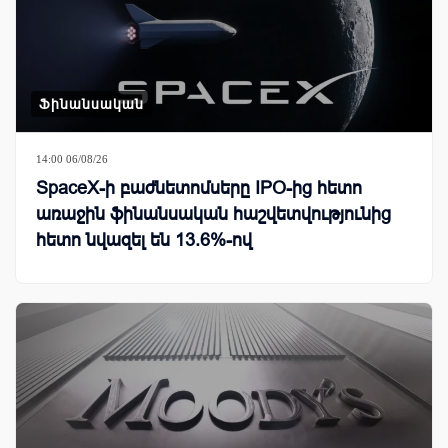
Ֆինանսական
14:00 06/08/26
SpaceX-ի բաժնետոմսերը IPO-ից հետո
առաջին ֆինանսական հաշվետվությունից
հետո նվազել են 13.6%-ով