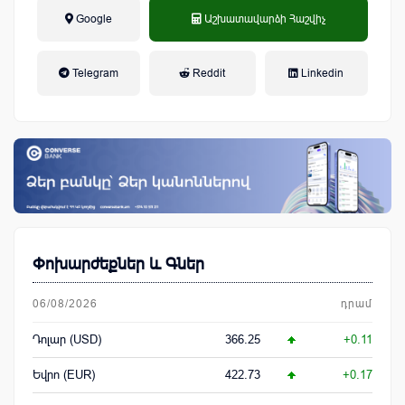
Google
Աշխատավարձի Հաշվիչ
եկամտային հարկ, կուտակային
Telegram
Reddit
Linkedin
կենսաթոշակային համակարգ
Փոխարժեքներ և Գներ
06/08/2026
դրամ
Դոլար (USD)
366.25
+0.11
Եվրո (EUR)
422.73
+0.17