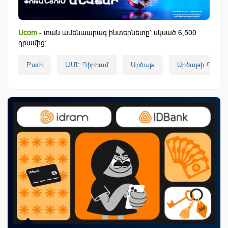
Ucom
- տան ամենաարագ ինտերնետը՝ սկսած 6,500
դրամից:
Push
ԱՄԷ Դիրհամ
Արծաթ
Արծաթի Գին