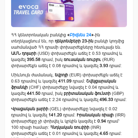
ՀՀ կենտրոնական բանկից
«
Բիզնես 24
»
-ին
տեղեկացնում են, որ
դեկտեմբերի 23-ին
բանկի կողմից
սահմանված ՀՀ դրամի փոխարժեքները հետևյալն են.
ԱՄՆ դոլարի
(USD) փոխարժեքն աճել է 0.53 դրամով և
կազմել
395.58
դրամ, իսկ
ռուսական ռուբլու
(RUR)
փոխարժեքն աճել է 0.08 դրամով և կազմել
3.93
դրամ:
Միևնույն ժամանակ,
եվրոյի
(EUR) փոխարժեքն աճել է
0.63 դրամով և կազմել
411.09
դրամ:
Շվեյցարական
ֆրանկի
(CHF) փոխարժեքը նվազել է 0.04 դրամով և
կազմել
441.50
դրամ, իսկ
բրիտանական ֆունտի
(GBP)
փոխարժեքն աճել է 2.24 դրամով և կազմել
496.33
դրամ:
Վրացական լարիի
(GEL) փոխարժեքը նվազել է 0.02
դրամով և կազմել
141.20
դրամ:
Իրանական ռիալի
(IRR)
փոխարժեքը չի փոխվել և կրկին կազմել է
0.94
դրամ՝
100 ռիալի համար:
Հնդկական ռուփիի
(INR)
փոխարժեքն աճել է 0.01 դրամով և կազմել
4.65
դրամ: