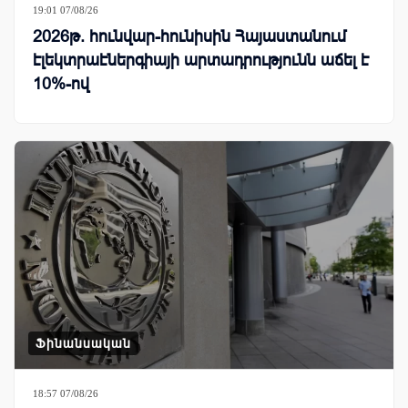
19:01 07/08/26
2026թ. հունվար-հունիսին Հայաստանում
էլեկտրաէներգիայի արտադրությունն աճել է
10%-ով
Ֆինանսական
18:57 07/08/26