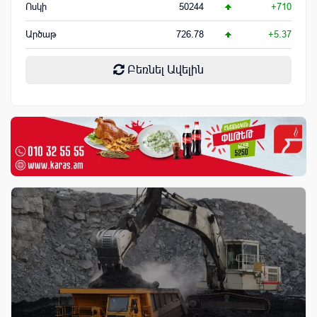
Ոսկի
50244
+710
Արծաթ
726.78
+5.37
Բեռնել Ավելին