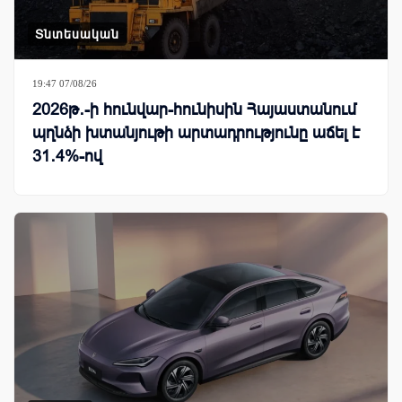
Տնտեսական
19:47 07/08/26
2026թ․-ի հունվար-հունիսին Հայաստանում
պղնձի խտանյութի արտադրությունը աճել է
31․4%-ով