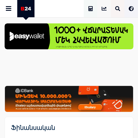
Աշխատավարձի Հաշվիչ
Ֆինանսական