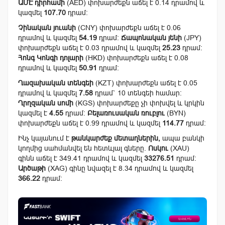
ԱՄԷ դիրհամի
(AED) փոխարժեքն աճել է 0.14 դրամով և
կազմել
107.70
դրամ:
Չինական յուանի
(CNY) փոխարժեքն աճել է 0.06
դրամով և կազմել
54.19
դրամ:
Ճապոնական յենի
(JPY)
փոխարժեքն աճել է 0.03 դրամով և կազմել
25.23
դրամ:
Հոնգ Կոնգի դոլարի
(HKD) փոխարժեքն աճել է 0.08
դրամով և կազմել
50.91
դրամ:
Ղազախական տենգեի
(KZT) փոխարժեքն աճել է 0.05
դրամով և կազմել
7.58
դրամ` 10 տենգեի համար:
Ղրղզական սոմի
(KGS) փոխարժեքը չի փոխվել և կրկին
կազմել է
4.55
դրամ:
Բելառուսական ռուբլու
(BYN)
փոխարժեքն աճել է 0.99 դրամով և կազմել
114.77
դրամ:
Ինչ կայանում է
թանկարժեք մետաղներին,
ապա բանկի
կողմից սահմանվել են հետևյալ գները.
Ոսկու
(XAU)
գինն աճել է 349.41 դրամով և կազմել
33276.51
դրամ:
Արծաթի
(XAG) գինը նվազել է 8.34 դրամով և կազմել
366.22
դրամ: