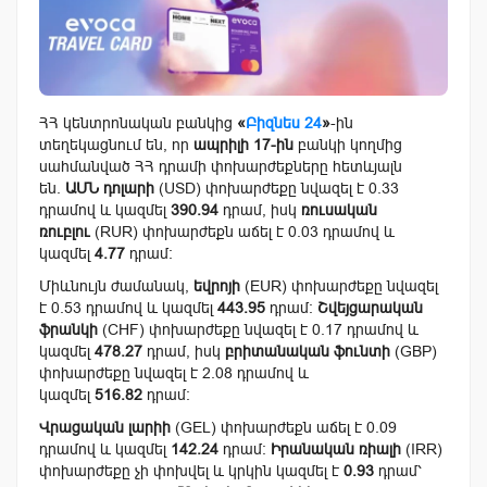
ՀՀ կենտրոնական բանկից
«
Բիզնես 24
»
-ին
տեղեկացնում են, որ
ապրիլի 17-ին
բանկի կողմից
սահմանված ՀՀ դրամի փոխարժեքները հետևյալն
են.
ԱՄՆ դոլարի
(USD) փոխարժեքը նվազել է 0.33
դրամով և կազմել
390.94
դրամ, իսկ
ռուսական
ռուբլու
(RUR) փոխարժեքն աճել է 0.03 դրամով և
կազմել
4.77
դրամ:
Միևնույն ժամանակ,
եվրոյի
(EUR) փոխարժեքը նվազել
է 0.53 դրամով և կազմել
443.95
դրամ:
Շվեյցարական
ֆրանկի
(CHF) փոխարժեքը նվազել է 0.17 դրամով և
կազմել
478.27
դրամ, իսկ
բրիտանական ֆունտի
(GBP)
փոխարժեքը նվազել է 2.08 դրամով և
կազմել
516.82
դրամ:
Վրացական լարիի
(GEL) փոխարժեքն աճել է 0.09
դրամով և կազմել
142.24
դրամ:
Իրանական ռիալի
(IRR)
փոխարժեքը չի փոխվել և կրկին կազմել է
0.93
դրամ՝