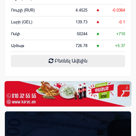
Ռուբլի (RUR)
4.4525
-0.0364
Լարի (GEL)
139.73
-0.1
Ոսկի
50244
+710
Արծաթ
726.78
+5.37
Բեռնել Ավելին