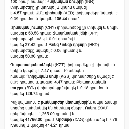
100 ռիալի համար:
Հնդկական ռուփիի
(INR)
փոխարժեքը չի փոխվել և կրկին կազմել
է
4.57
դրամ:
ԱՄԷ դիրհամի
(AED) փոխարժեքը նվազել է
0.09 դրամով և կազմել
106.44
դրամ:
Չինական յուանի
(CNY) փոխարժեքը չի փոխվել և կրկին
կազմել է
53.56
դրամ:
Ճապոնական յենի
(JPY)
փոխարժեքն աճել է 0.01 դրամով և
կազմել
27.42
դրամ:
Հոնգ Կոնգի դոլարի
(HKD)
փոխարժեքը նվազել է 0.06 դրամով և
կազմել
50.36
դրամ:
Ղազախական տենգեի
(KZT) փոխարժեքը չի փոխվել և
կրկին կազմել է
7.47
դրամ` 10 տենգեի
համար:
Ղրղզական սոմի
(KGS) փոխարժեքը նվազել է
0.03 դրամով և կազմել
4.47
դրամ:
Բելառուսական
ռուբլու
(BYN) փոխարժեքը նվազել է 0.18 դրամով և
կազմել
126.74
դրամ:
Ինչ կայանում է
թանկարժեք մետաղներին,
ապա բանկի
կողմից սահմանվել են հետևյալ գները.
Ոսկու
(XAU)
գինը նվազել է 1,265.00 դրամով և
կազմել
41766.00
դրամ:
Արծաթի
(XAG) գինն աճել է 7.76
դրամով և կազմել
414.21
դրամ: