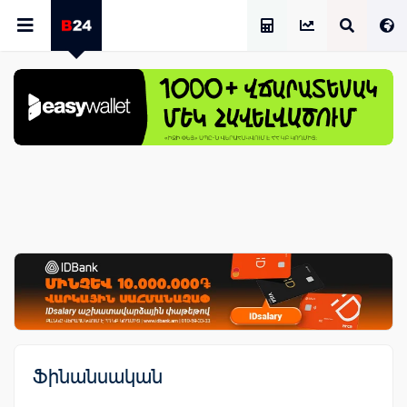
Աշխատավարձի Հաշվիչ
Ֆինանսական