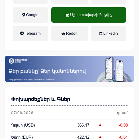
Google
Աշխատավարձի Հաշվիչ
եկամտային հարկ, կուտակային
Telegram
Reddit
Linkedin
կենսաթոշակային համակարգ
Փոխարժեքներ և Գներ
07/08/2026
դրամ
Դոլար (USD)
366.17
-0.08
Եվրո (EUR)
422.12
-0.61