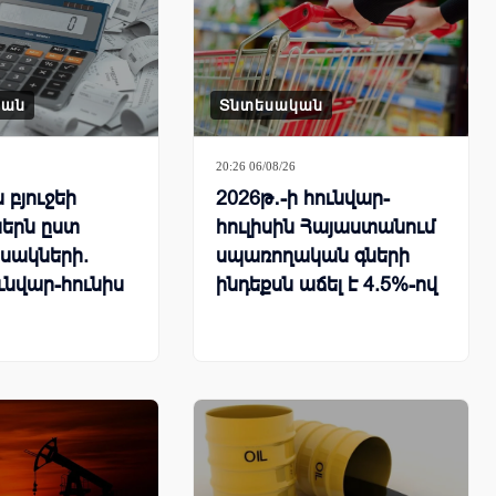
կան
Տնտեսական
20:26 06/08/26
բյուջեի
2026թ․-ի հունվար-
երն ըստ
հուլիսին Հայաստանում
սակների.
սպառողական գների
ւնվար-հունիս
ինդեքսն աճել է 4.5%-ով