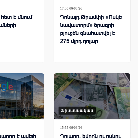
17:00 06/08/26
հետ է մնում
Դոնալդ Թրամփի «Ոսկե
ւմների
նավատորմ» ծրագրի
բյուջեն գնահատվել է
275 մլրդ դոլար
Ֆինանսական
15:55 06/08/26
կարող է ավելի
Դոլարը, եվրոն ու ոսկու