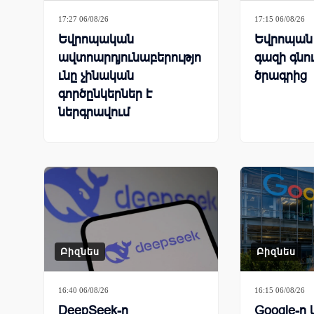
17:27 06/08/26
17:15 06/08/26
Եվրոպական
Եվրոպան 
ավտոարդյունաբերությո
գազի գնո
ւնը չինական
ծրագրից
գործընկերներ է
ներգրավում
գործարանները փրկելու
համար
Բիզնես
Բիզնես
16:40 06/08/26
16:15 06/08/26
DeepSeek-ը
Google-ը 