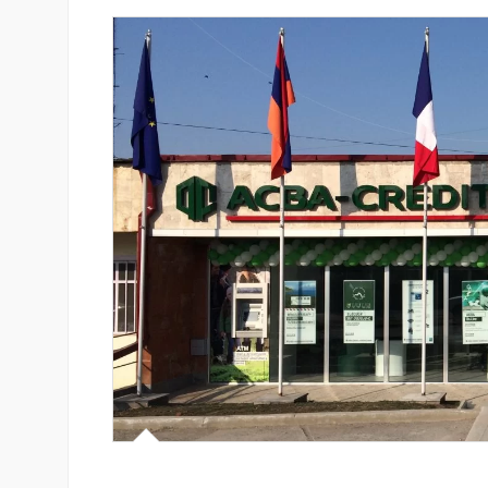
isa-ն ընդլայնում են
IDBank-ը ներկայացնում է նոր
մագործակցությունը՝
World քարտը՝ ճանապարհոր
նտրոն լուծումների
առավելություններով և հատո
տակով