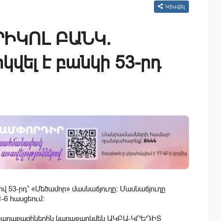
Կիսվել
ԻԿՈԼ ԲԱՆԿ.
կվել է բանկի 53-րդ
 53-րդ՝ «Մեծամոր» մասնաճյուղը: Մասնաճյուղը
-6 հասցեում:
ոլոր քաղաքացիներին կառաջարկվեն ԱԿԲԱ-ԿՐԵԴԻՏ