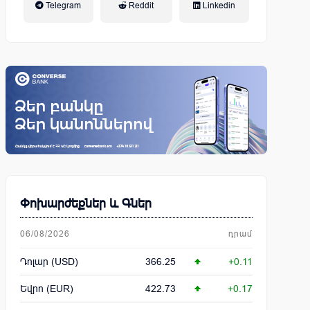
Telegram
Reddit
Linkedin
կենսաթոշակային համակարգ
Փոխարժեքներ և Գներ
06/08/2026
դրամ
Դոլար (USD)
366.25
+0.11
Եվրո (EUR)
422.73
+0.17