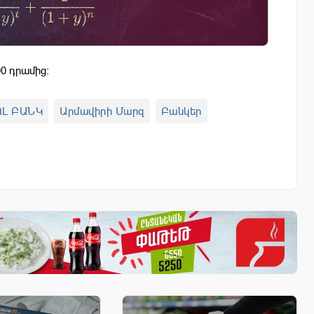
0 դրամից:
Լ ԲԱՆԿ
Արմավիրի Մարզ
Բանկեր