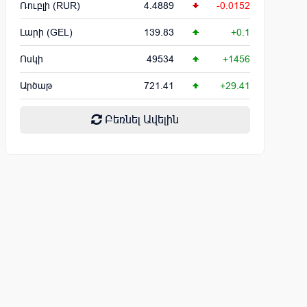
Ռուբլի (RUR)
4.4889
-0.0152
Լարի (GEL)
139.83
+0.1
Ոսկի
49534
+1456
Արծաթ
721.41
+29.41
Բեռնել Ավելին