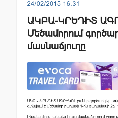
24/02/2015 16:31
ԱԿԲԱ-ԿՐԵԴԻՏ ԱԳՐ
Մեծամորում գործար
մասնաճյուղը
ԱԿԲԱ-ԿՐԵԴԻՏ ԱԳՐԻԿՈԼ բանկը գործարկել է թվով
գտնվում է Մեծամոր քաղաքի 1-ին թաղամասի 2բ, 1
Ինչպես մյուս, այնպես էլ այս մասնաճյուղում բ