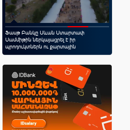
Ֆասթ Բանկը Սևան Ստարտափ
Սպորտ և
Սամմիթին ներկայացրել է իր
10 ամեն
պրոդուկտներն ու քարտային
իրենց կ
առաջարկները