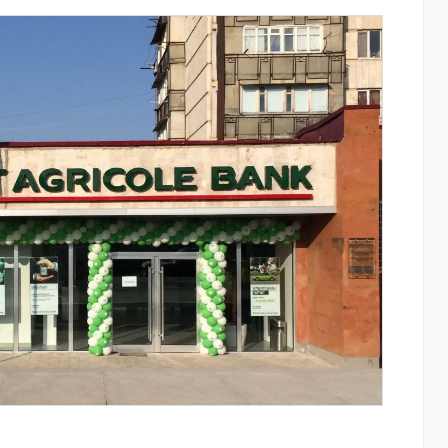
 Mastercard
Moody’s-ը IDBank-ի վարկանիշային
դական
հեռանկարը փոխել է դրականի
ւկ արշավով