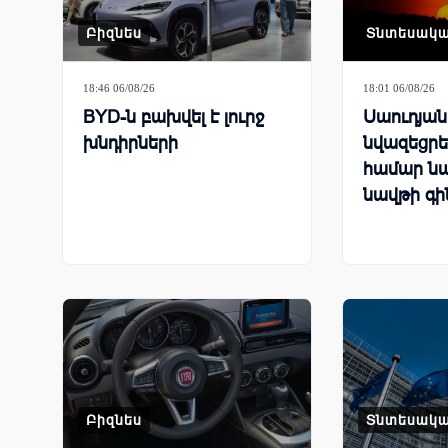
Բիզնես
Տնտեսակ
18:46 06/08/26
18:01 06/08/26
BYD-ն բախվել է լուրջ
Սաուդյա
խնդիրների
նվազեցրել
համար ն
նավթի գի
Բիզնես
Տնտեսակ