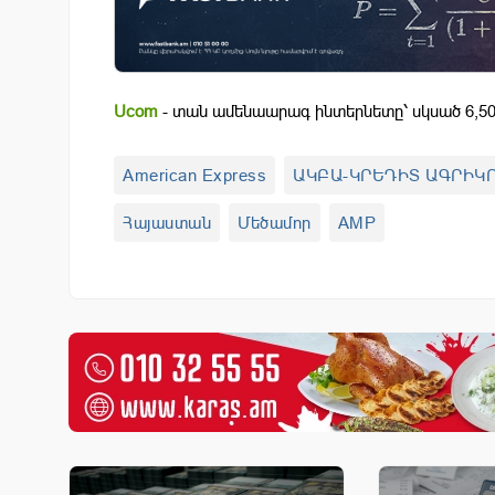
Ucom
- տան ամենաարագ ինտերնետը՝ սկսած 6,50
American Express
ԱԿԲԱ-ԿՐԵԴԻՏ ԱԳՐԻԿՈ
Հայաստան
Մեծամոր
AMP