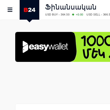
Ֆինանսական
USD BUY - 364.50
+0.00
USD SELL - 366.
EUR BUY - 418.00
+0.00
EUR SELL - 425.
OIL: BRENT - 79.24
+1.23
WTI - 74.92
COMEX: GOLD - 4267.00
+3.33
SILVER - 
COMEX: PLATINUM - 1765.90
-0.21
LME: ALUMINIUM - 3184.00
-0.27
COPPER
LME: NICKEL - 17249.00
+0.09
TIN - 5526
LME: LEAD - 1877.50
-1.00
ZINC - 3643.0
FOREX: USD/JPY - 157.68
+0.12
EUR/GBP
FOREX: EUR/USD - 1.1548
+0.11
GBP/USD
STOCKS RUS: RTSI - 895.93
+1.68
STOCKS US: DOW JONES - 54349.12
+0.4
STOCKS US: S&P 500 - 7723.55
-0.17
STOCKS JAPAN: NIKKEI - 65683.26
-0.93
STOCKS CHINA: HANG SENG - 25530.28
-
STOCKS EUR: FTSE100 - 10888.30
+0.08
STOCKS EUR: DAX - 26126.30
-0.29
06/08/2026 CBA: USD - 366.25
+0.11
GBP 
06/08/2026 CBA: EURO - 422.73
+0.17
06/08/2026 CBA: GOLD - 49534
+1456
SI