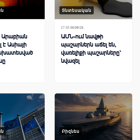
ան
Տնտեսական
17:35 06/08/26
ն Արաբիան
ԱՄՆ-ում նավթի
 է Ասիայի
պաշարներն աճել են,
ախատեսված
վառելիքի պաշարները՝
նը
նվազել
ան
Բիզնես