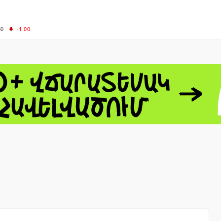
50
-1.00
00
-0.50
+0.54
62.10
+3.40
 - 13791.00
-0.12
8.00
+2.50
0
+1.43
 - 1.1548
+0.11
 - 1.3459
+0.04
9
NASDAQ - 26363.44
-0.83
TOPIX - 4055.85
+0.24
1.49
SSEC - 3900.35
+0.57
CAC40 - 8669.30
+0.03
- 493.08
-0.04
LVER - 721.41
+29.41