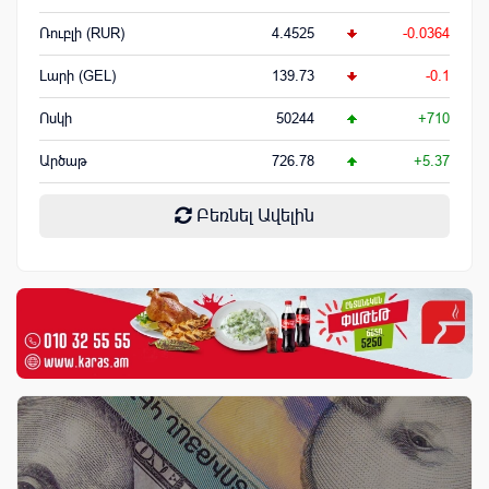
Ռուբլի (RUR)
4.4525
-0.0364
Լարի (GEL)
139.73
-0.1
Ոսկի
50244
+710
Արծաթ
726.78
+5.37
Բեռնել Ավելին