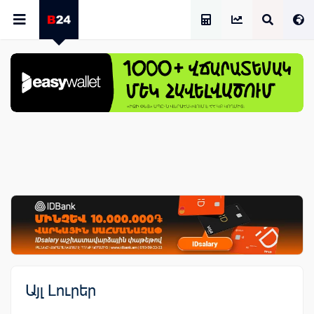
Աշխատավարձի Հաշվիչ
Այլ Լուրեր