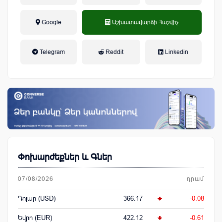
Google
Աշխատավարձի Հաշվիչ
եկամտային հարկ, կուտակային
Telegram
Reddit
Linkedin
կենսաթոշակային համակարգ
Փոխարժեքներ և Գներ
07/08/2026
դրամ
Դոլար (USD)
366.17
-0.08
Եվրո (EUR)
422.12
-0.61