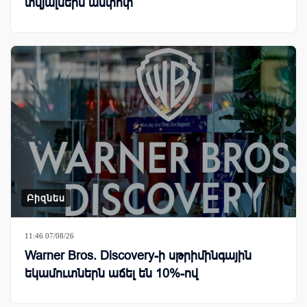
տվյալներն ամփոփ
Բիզնես
11:46 07/08/26
Warner Bros. Discovery-ի սթրիմինգային
եկամուտներն աճել են 10%-ով