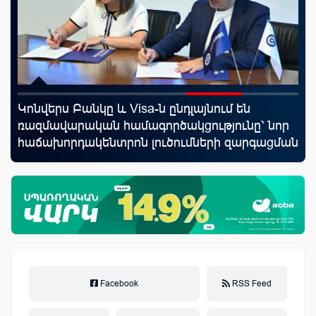
rld
Կոնվերս Բանկը և Visa-ն ընդլայնում են
Սպ
ռազմավարական համագործակցությունը՝ նոր
ամ
հաճախորդակենտրոն լուծումների զարգացման
կա
նպատակով
Facebook
RSS Feed