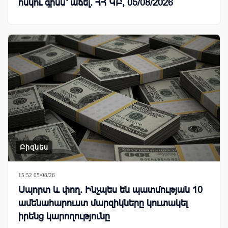
ոսկու գինն՝ աճել. ՀՀ ԿԲ, 05/08/2026
Բիզնես
15:52 05/08/26
Սպորտ և փող. Ինչպես են պատմության 10
ամենահարուստ մարզիկները կուտակել
իրենց կարողությունը