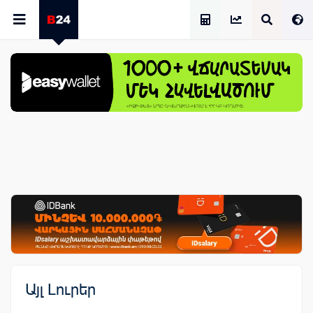
Աշխատավարձի Հաշվիչ
Այլ Լուրեր