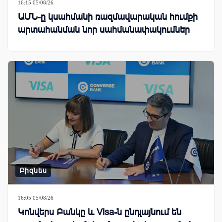
16:15 05/08/26
ԱՄՆ-ը կսահմանի ռազմավարական հումքի
արտահանման նոր սահմանափակումներ
Բիզնես
16:05 05/08/26
Կոնվերս Բանկը և Visa-ն ընդլայնում են