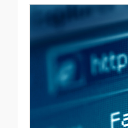
զարգացման
Ֆասթ Բանկը Սևան Ստարտ
երս Բանկի
Սամմիթին ներկայացրել է իր
պրոդուկտներն ու քարտային
առաջարկները