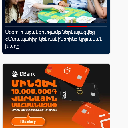
Ucom-ի աջակցությամբ ներկայացվեց
«Շտապ 
«Մտապահիր կենդանիներին» կրթական
IDBank-
խաղը
ամրագր
զեղծարա