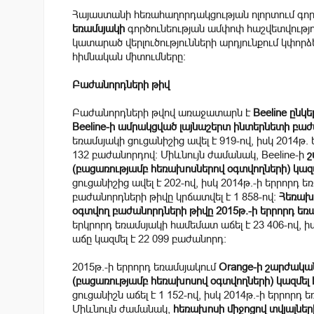
Հայաստանի հեռահաղորդակցության ոլորտում գոր
եռամսյակի
գործունեության ամփոփ հաշվետվությու
կատարած վերլուծությունների արդյունքում կփոր
հիմնական միտումները:
Բաժանորդների թիվ
Բաժանորդների թվով առաջատարն է
Beeline ընկե
Beeline-ի ամրակցված լայնաշերտ ինտերնետի բաժա
եռամսյակի ցուցանիշից ավել է 919-ով, իսկ 2014թ
132 բաժանորդով: Միևնույն ժամանակ, Beeline-ի
շ
(բացառությամբ հեռախոսներով օգտվողների) կազմե
ցուցանիշից ավել է 202-ով, իսկ 2014թ.-ի երրոր
բաժանորդների թիվը կրճատվել է 1 858-ով:
Հեռախո
օգտվող բաժանորդների թիվը 2015թ.-ի երրորդ եռամ
երկրորդ եռամսյակի համեմատ աճել է 23 406-ով,
աճը կազմել է 22 099 բաժանորդ:
2015թ.-ի երրորդ եռամսյակում
Orange-ի շարժակա
(բացառությամբ հեռախոսով օգտվողների) կազմել է
ցուցանիշն աճել է 1 152-ով, իսկ 2014թ.-ի երրորդ
Միևնույն ժամանակ,
հեռախոսի միջոցով տվյալներ