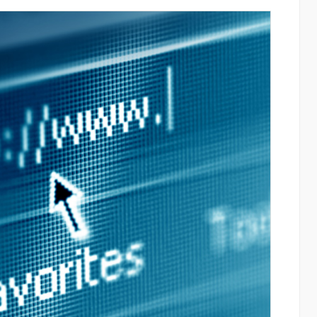
ափ
Moody’s-ը IDBank-ի վարկանիշային
հեռանկարը փոխել է դրականի