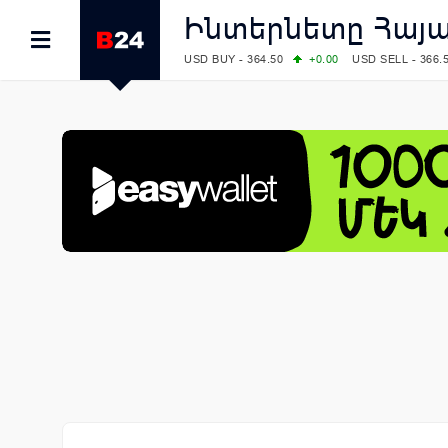
Ինտերնետը Հայ
USD BUY - 364.50
+0.00
USD SELL - 366.
EUR BUY - 419.00
+1.00
EUR SELL - 425.
OIL: BRENT - 82.38
-1.22
WTI - 78.18
COMEX: GOLD - 4340.70
+2.33
SILVER - 
COMEX: PLATINUM - 1759.60
+0.55
LME: ALUMINIUM - 3184.00
-0.27
COPPER
LME: NICKEL - 17249.00
+0.09
TIN - 5526
LME: LEAD - 1877.50
-1.00
ZINC - 3643.0
FOREX: USD/JPY - 157.76
-0.39
EUR/GBP
FOREX: EUR/USD - 1.1558
+0.32
GBP/USD
STOCKS RUS: RTSI - 874.64
-1.12
STOCKS US: DOW JONES - 54036.93
+0.2
STOCKS US: S&P 500 - 7757.64
+0.62
STOCKS JAPAN: NIKKEI - 65606.71
-0.12
STOCKS CHINA: HANG SENG - 25668.03
+
STOCKS EUR: FTSE100 - 10901.09
+0.31
STOCKS EUR: DAX - 26319.45
+0.69
07/08/2026 CBA: USD - 366.17
-0.08
GBP 
07/08/2026 CBA: EURO - 422.12
-0.61
07/08/2026 CBA: GOLD - 50244
+710
SIL