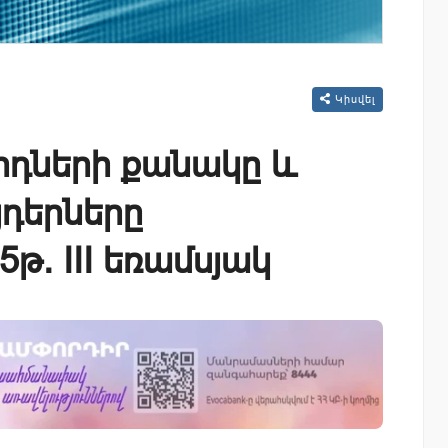
Կիսվել
դների քանակը և
դերները
թ. III եռամսյակ