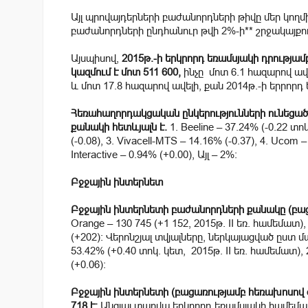
Այլ պրովայդերների բաժանորդների թիվը մեր կող
բաժանորդների ընդհանուր թվի 2%-ի** շրջակայքու
Այսպիսով,
2015թ.-ի երկրորդ եռամսյակի դրությ
կազմում է մոտ 511 600,
ինչը մոտ 6.1 հազարով ավ
և մոտ 17.8 հազարով ավելի, քան 2014թ.-ի երրորդ
Հեռահաղորդակցական ընկերությունների ունեցա
քանակի հետևյալն է.
1. Beeline – 37.24% (-0.22 տո
(-0.08), 3. Vivacell-MTS – 14.16% (-0.37), 4. Ucom 
Interactive – 0.94% (+0.00), Այլ – 2%:
Բջջային ինտերնետ
Բջջային ինտերնետի բաժանորդների քանակը (բաց
Orange – 130 745 (+1 152, 2015թ. II եռ. համեմատ), 2
(+202): Վերոնշյալ տվյալները, ներկայացված ըստ մ
53.42% (+0.40 տոկ. կետ, 2015թ. II եռ. համեմատ), 2.
(+0.06):
Բջջային ինտերնետի (բացառությամբ հեռախոսով 
718 է:
Անցյալ տարվա երկրորդ եռամսյակի համեմատ ս