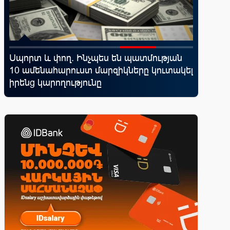
Սպորտ և փող. Ինչպես են պատմության
Կոնվերս
10 ամենահարուստ մարզիկները կուտակել
ռազմավ
իրենց կարողությունը
նոր հաճ
զարգաց