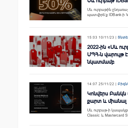
Սև ուրբաթ IDBa
Սև ուրբաթին ընդառաջ՝
պատվիրե՛ք IDBank-ի Vi
15:03 10/11/23 |
Տնտ
2022-ին «Սև ու
ՄՊՀ-ն վարույթ 
նկատմամբ
14:07 25/11/22 |
Բիզն
Կոնվերս Բանկն 
քարտ և միանալ
Սև ուրբաթ-ի կապակցո
Classic և Mastercar