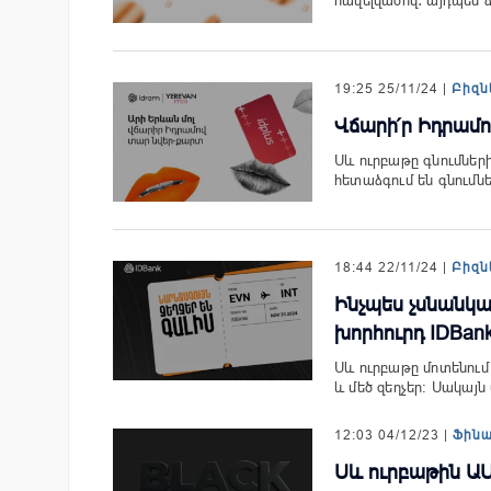
հավելվածով․ այդպես 
19:25 25/11/24 |
Բիզն
Վճարի՛ր Իդրամով
Սև ուրբաթը գնումներ
հետաձգում են գնումնե
18:44 22/11/24 |
Բիզն
Ինչպես չսնանկա
խորհուրդ IDBan
Սև ուրբաթը մոտենու
և մեծ զեղչեր: Սակայ
12:03 04/12/23 |
Ֆին
Սև ուրբաթին ԱՄ