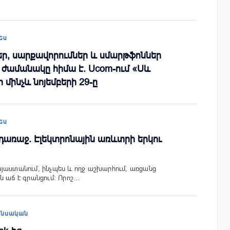
ես
ր, սարքավորումներ և սմարթֆոններ
ն ժամանակը հիմա է. Ucom-ում «Սև
 մինչև նոյեմբերի 29-ը
ես
դառաջ. Էլեկտրոնային առևտրի երկու
յաստանում, ինչպես և ողջ աշխարհում, առցանց
ն աճ է գրանցում: Որոշ…
անսական