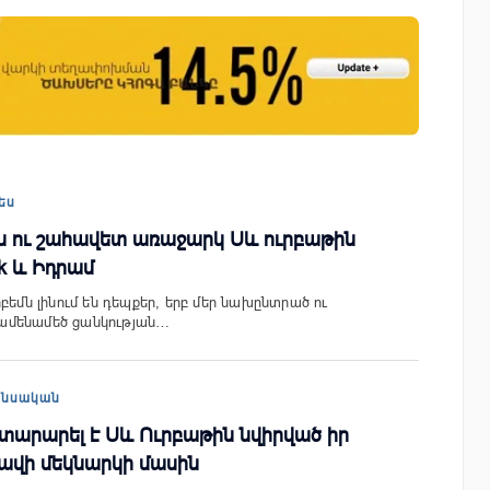
ափ
Moody’s-ը IDBank-ի վարկանիշային
հեռանկարը փոխել է դրականի
ես
ն ու շահավետ առաջարկ Սև ուրբաթին
k և Իդրամ
բեմն լինում են դեպքեր, երբ մեր նախընտրած ու
կ ամենամեծ ցանկության…
անսական
տարարել է Սև Ուրբաթին նվիրված իր
ավի մեկնարկի մասին