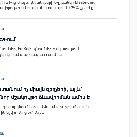
րի 21-ից մինչև դեկտեմբերի 6-ը բանկի Mastercard
որություն կունենան ստանալու 10-25% քեշբեք՝…
ես
ca-ում
 գնումներ, հաճախ գնումներ ես կատարում
երից կամ պարզապես ուզում ես…
ես
տանում ոչ միայն զեղչերի, այլև՝
նոր մշակույթի ձևավորման ամիս է
է գլոբալ գնումների ամենաակտիվ շրջանը․ այն
-ին նշվող Singles’ Day…
ես