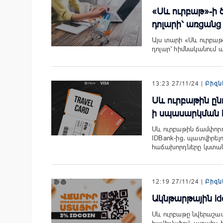
«Սև ուրբաթ»-ի 
դոլարի՝ առցանց 
Այս տարի «Սև ուրբաթ»
դոլար՝ հիմնականում 
13:23 27/11/24 |
Բիզն
Սև ուրբաթին ընդ
ի սպասարկման
Սև ուրբաթին ճամփորդ
IDBank-ից․ պատվիրելո
հաճախորդները կստ
12:19 27/11/24 |
Բիզն
Ակնթարթային id
Սև ուրբաթը նվերաշատ