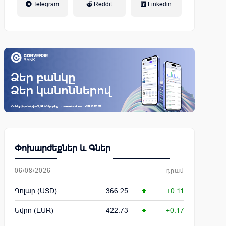
Telegram
Reddit
Linkedin
կենսաթոշակային համակարգ
Փոխարժեքներ և Գներ
06/08/2026
դրամ
Դոլար (USD)
366.25
+0.11
Եվրո (EUR)
422.73
+0.17