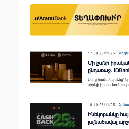
նում է նոր Mastercard
Ֆասթ Բանկը Սևան Ստարտ
անապարհորդական
Սամմիթին ներկայացրել է իր
ով և հատուկ արշավով
պրոդուկտներն ու քարտային
առաջարկները
17:59 28/11/25 |
Բիզն
Մի քանի իրակա
ընդառաջ․ IDBan
Եկեք համաձայնենք՝ եր
սիրելի իրերը նույնիս
18:10 26/11/25 |
Ֆին
Ինեկոբանկը հայ
լայնածավալ արշ