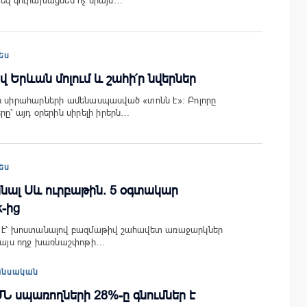
ձեզ կուրախացնեն ոչ միայն…
ես
 Երևան մոլում և շահի՛ր նվերներ
ի սիրահարների ամենասպասված «տոնն է»։ Բոլորը
րը՝ այդ օրերին սիրելի իրերն…
ես
նալ Սև ուրբաթին. 5 օգտակար
k-ից
մ է՝ խոստանալով բազմաթիվ շահավետ առաջարկներ
ն այս ողջ խառնաշփոթի…
անսական
Ն սպառողների 28%-ը գնումներ է