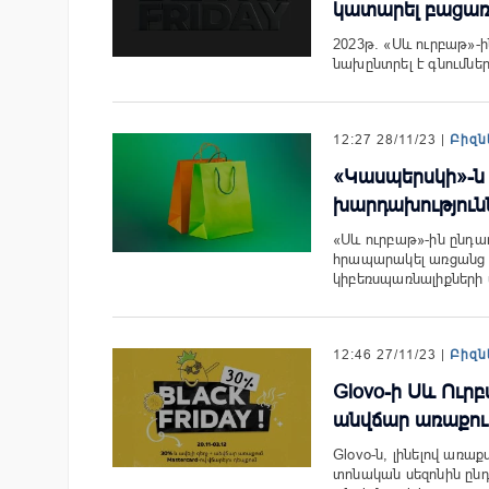
կատարել բացա
2023թ. «Սև ուրբաթ»-ի
նախընտրել է գնումնե
12:27 28/11/23 |
Բիզն
«Կասպերսկի»-ն 
խարդախություն
«Սև ուրբաթ»-ին ընդա
հրապարակել առցանց 
կիբեռսպառնալիքների
12:46 27/11/23 |
Բիզն
Glovo-ի Սև Ուր
անվճար առաքու
Glovo-ն, լինելով առ
տոնական սեզոնին ըն