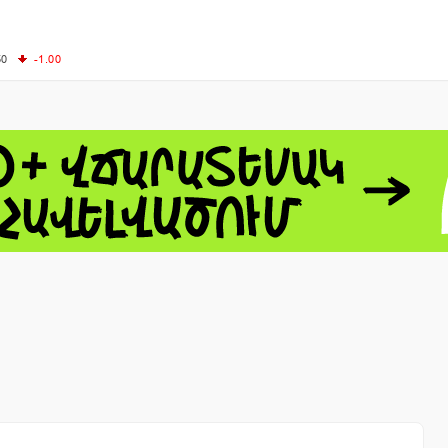
50
-1.00
00
-0.50
+4.11
61.44
-1.06
 - 13791.00
-0.12
8.00
+2.50
0
+1.43
 - 1.1521
-0.23
 - 1.3448
-0.08
NASDAQ - 26348.35
-0.06
TOPIX - 4055.85
+0.24
1.49
SSEC - 3900.35
+0.57
CAC40 - 8699.71
+0.35
- 493.08
-0.04
LVER - 721.41
+29.41