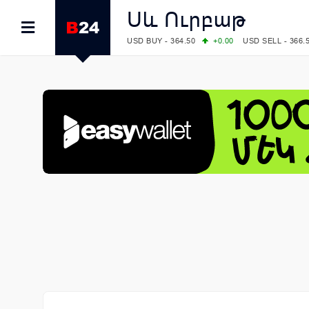
Սև Ուրբաթ
USD BUY - 364.50
+0.00
USD SELL - 366.
EUR BUY - 418.00
+0.00
EUR SELL - 425.
OIL: BRENT - 83.40
+5.25
WTI - 78.00
COMEX: GOLD - 4242.00
-0.59
SILVER - 
COMEX: PLATINUM - 1749.90
-0.91
LME: ALUMINIUM - 3184.00
-0.27
COPPER
LME: NICKEL - 17249.00
+0.09
TIN - 5526
LME: LEAD - 1877.50
-1.00
ZINC - 3643.0
FOREX: USD/JPY - 158.37
+0.44
EUR/GBP
FOREX: EUR/USD - 1.1521
-0.23
GBP/USD
STOCKS RUS: RTSI - 884.56
-1.27
STOCKS US: DOW JONES - 53885.10
-0.85
STOCKS US: S&P 500 - 7709.96
-0.18
STOCKS JAPAN: NIKKEI - 65683.26
-0.93
STOCKS CHINA: HANG SENG - 25530.28
-
STOCKS EUR: FTSE100 - 10867.89
-0.19
STOCKS EUR: DAX - 26140.13
+0.05
06/08/2026 CBA: USD - 366.25
+0.11
GBP 
06/08/2026 CBA: EURO - 422.73
+0.17
06/08/2026 CBA: GOLD - 49534
+1456
SI