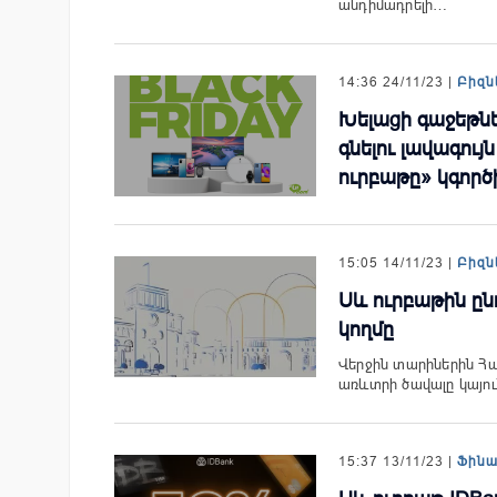
անդիմադրելի…
14:36 24/11/23 |
Բիզն
Խելացի գաջեթնե
գնելու լավագույ
ուրբաթը» կգործի
15:05 14/11/23 |
Բիզն
Սև ուրբաթին ըն
կողմը
Վերջին տարիներին Հա
առևտրի ծավալը կայու
15:37 13/11/23 |
Ֆին