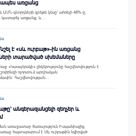
ռապես առցանց
ն ԱՄՆ գնորդների գրեթե կեսը՝ ահռելի 48%-ը,
ր կատարել առցանց, և…
ես
նշել է «սև ուրբաթ»-ին առցանց
ների տարածված սխեմաները
ռաջ «Կասպերսկի» ընկերությունը հաշվետվություն է
շոփինգի ոլորտում արդիական
 մասին: Հաշվետվության…
ես
բաթը՝ անգերազանցելի զեղչեր և
մ
աքման առաջատար ծառայություն Իսպանիայից,
դառաջ հայտարարում է Սև ուրբաթին նվիրված