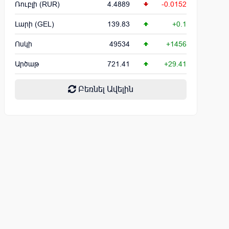
Ռուբլի (RUR)
4.4889
-0.0152
Լարի (GEL)
139.83
+0.1
Ոսկի
49534
+1456
Արծաթ
721.41
+29.41
Բեռնել Ավելին