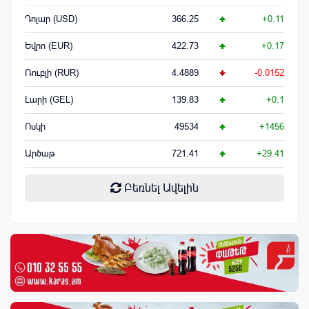
Դոլար (USD)
366.25
+0.11
Եվրո (EUR)
422.73
+0.17
Ռուբլի (RUR)
4.4889
-0.0152
Լարի (GEL)
139.83
+0.1
Ոսկի
49534
+1456
Արծաթ
721.41
+29.41
Բեռնել Ավելին