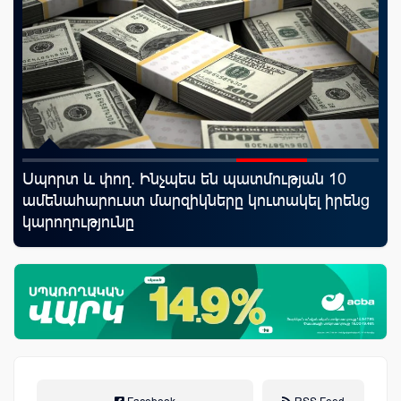
Սպորտ և փող. Ինչպես են պատմության 10
Ֆա
որ
ամենահարուստ մարզիկները կուտակել իրենց
նե
ման
կարողությունը
առ