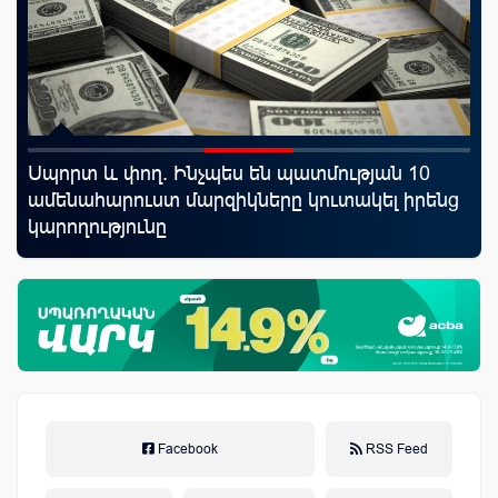
Սպորտ և փող. Ինչպես են պատմության 10
Կո
ամենահարուստ մարզիկները կուտակել իրենց
ռա
կարողությունը
հա
նպ
Facebook
RSS Feed