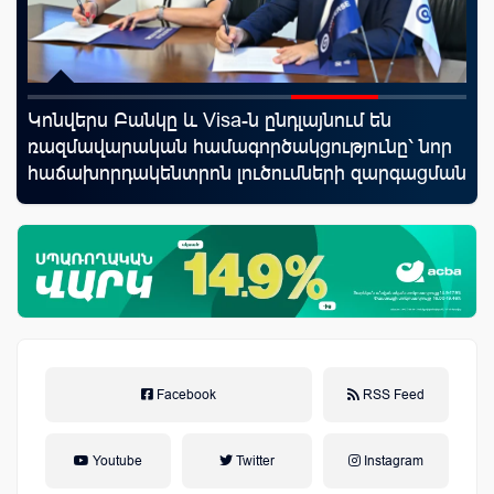
Կոնվերս Բանկը և Visa-ն ընդլայնում են
ID
նց
ռազմավարական համագործակցությունը՝ նոր
քա
հաճախորդակենտրոն լուծումների զարգացման
առ
նպատակով
Facebook
RSS Feed
Youtube
Twitter
Instagram