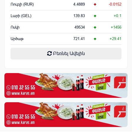
Ռուբլի (RUR)
4.4889
-0.0152
Լարի (GEL)
139.83
+0.1
Ոսկի
49534
+1456
Արծաթ
721.41
+29.41
Բեռնել Ավելին