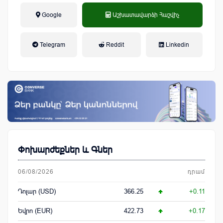
Google
Աշխատավարձի Հաշվիչ
եկամտային հարկ, կուտակային
Telegram
Reddit
Linkedin
կենսաթոշակային համակարգ
Փոխարժեքներ և Գներ
06/08/2026
դրամ
Դոլար (USD)
366.25
+0.11
Եվրո (EUR)
422.73
+0.17