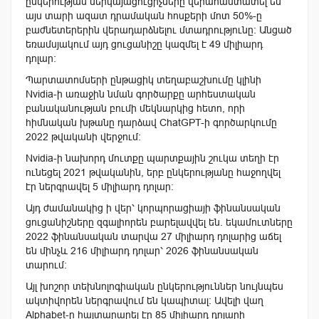
ընկերության ներկայացուցիչները վերահաստատել են
այս տարի ազատ դրամական հոսքերի մոտ 50%-ը
բաժնետերերին վերադարձնելու մտադրությունը։ Անցած
եռամսյակում այդ ցուցանիշը կազմել է 49 միլիարդ
դոլար։
Պարտատոմսերի ընթացիկ տեղաբաշխումը կլինի
Nvidia-ի առաջին նման գործարքը արհեստական
բանականության բումի մեկնարկից հետո, որի
հիմնական խթանը դարձավ ChatGPT-ի գործարկումը
2022 թվականի վերջում։
Nvidia-ի նախորդ մուտքը պարտքային շուկա տեղի էր
ունեցել 2021 թվականին, երբ ընկերությանը հաջողվել
էր ներգրավել 5 միլիարդ դոլար։
Այդ ժամանակից ի վեր՝ կորպորացիայի ֆինանսական
ցուցանիշները զգալիորեն բարելավվել են. եկամուտները
2022 ֆինանսական տարվա 27 միլիարդ դոլարից աճել
են մինչև 216 միլիարդ դոլար՝ 2026 ֆինանսական
տարում։
Այլ խոշոր տեխնոլոգիական ընկերություններ նույնպես
ակտիվորեն ներգրավում են կապիտալ։ Ավելի վաղ
Alphabet-ը հայտարարել էր 85 միլիարդ դոլարի