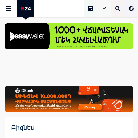
Աշխատավարձի Հաշվիչ
Բիզնես