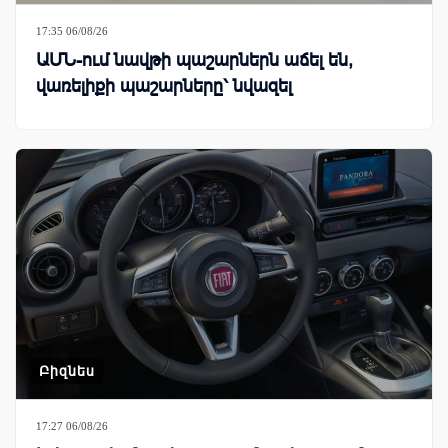
17:35 06/08/26
ԱՄՆ-ում նավթի պաշարներն աճել են,
վառելիքի պաշարները՝ նվազել
Բիզնես
17:27 06/08/26