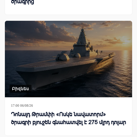
ծրագրից
Բիզնես
17:00 06/08/26
Դոնալդ Թրամփի «Ոսկե նավատորմ»
ծրագրի բյուջեն գնահատվել է 275 մլրդ դոլար