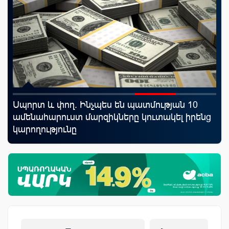
Սպորտ և փող. Ինչպես են պատմության 10
ID
յին
ամենահարուստ մարզիկները կուտակել իրենց
քա
կարողությունը
առ