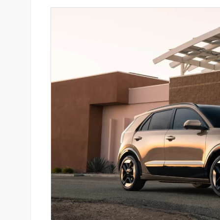
ան Ստարտափ
Ucom-ի աջակցությամբ ներկ
ցրել է իր
«Մտապահիր կենդանիներին
 քարտային
խաղը