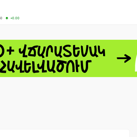
50
+0.00
00
+0.50
+0.23
63.33
+3.08
 - 13791.00
-0.12
8.00
+2.50
0
+1.43
 - 1.1558
+0.32
 - 1.3488
+0.30
8
NASDAQ - 26690.62
+1.30
TOPIX - 4074.93
+0.47
0.54
SSEC - 3940.04
+1.02
CAC40 - 8714.93
+0.17
- 492.1
-0.98
VER - 726.78
+5.37