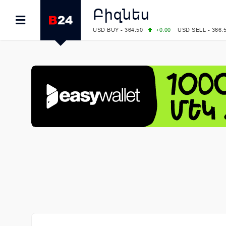
Բիզնես
USD BUY - 364.50
+0.00
USD SELL - 366.
EUR BUY - 419.00
+1.00
EUR SELL - 425.
OIL: BRENT - 82.38
-1.22
WTI - 78.18
COMEX: GOLD - 4340.70
+2.33
SILVER - 
COMEX: PLATINUM - 1759.60
+0.55
LME: ALUMINIUM - 3184.00
-0.27
COPPER
LME: NICKEL - 17249.00
+0.09
TIN - 5526
LME: LEAD - 1877.50
-1.00
ZINC - 3643.0
FOREX: USD/JPY - 157.76
-0.39
EUR/GBP
FOREX: EUR/USD - 1.1558
+0.32
GBP/USD
STOCKS RUS: RTSI - 874.64
-1.12
STOCKS US: DOW JONES - 54036.93
+0.2
STOCKS US: S&P 500 - 7757.64
+0.62
STOCKS JAPAN: NIKKEI - 65606.71
-0.12
STOCKS CHINA: HANG SENG - 25668.03
+
STOCKS EUR: FTSE100 - 10901.09
+0.31
STOCKS EUR: DAX - 26319.45
+0.69
07/08/2026 CBA: USD - 366.17
-0.08
GBP 
07/08/2026 CBA: EURO - 422.12
-0.61
07/08/2026 CBA: GOLD - 50244
+710
SIL