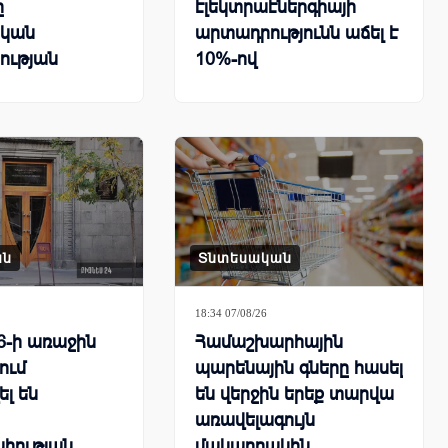
ը
էլեկտրաէներգիայի
կան
արտադրությունն աճել է
ության
10%-ով
րհային
քում
ան
Տնտեսական
18:34 07/08/26
6-ի առաջին
Համաշխարհային
ում
պարենային գները հասել
ել են
են վերջին երեք տարվա
առավելագույն
հության
մակարդակին