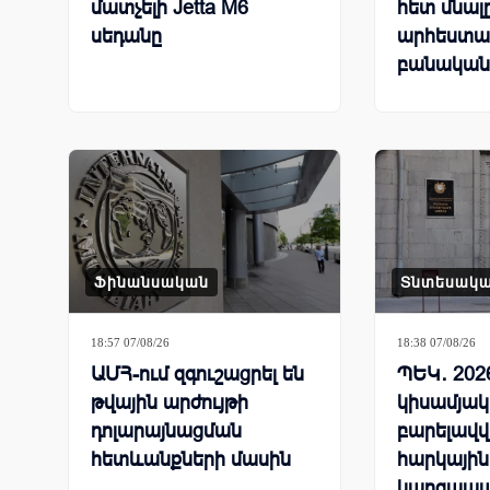
մատչելի Jetta M6
հետ մնալ
սեդանը
արհեստա
բանական
համաշխա
մրցավազ
Ֆինանսական
Տնտեսակ
18:57 07/08/26
18:38 07/08/26
ԱՄՀ-ում զգուշացրել են
ՊԵԿ․ 202
թվային արժույթի
կիսամյակ
դոլարայնացման
բարելավվ
հետևանքների մասին
հարկային
կարգապա