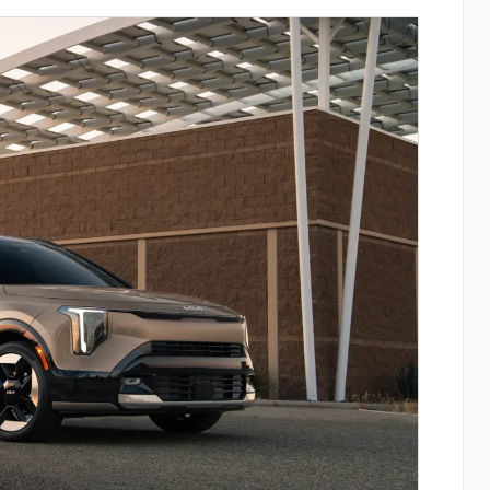
այացվեց
«Շտապ հաստատեք քարտի տվյալները»
» կրթական
IDBank-ը զգուշացնում է հյուրանոցների
ամրագրման հետ կապված
զեղծարարությունների մասին