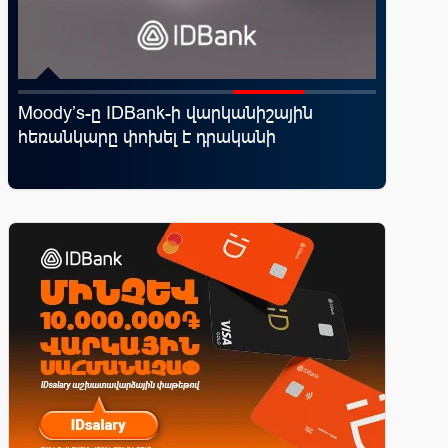
․
Moody’s-ը IDBank-ի վարկանիշային
«Սմայլ 
հեռանկարը փոխել է դրականի
ճանապա
գործընկ