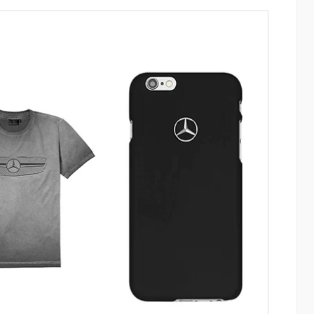
ափ
Moody’s-ը IDBank-ի վարկանիշային
հեռանկարը փոխել է դրականի