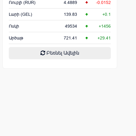
Ռուբլի (RUR)
4.4889
-0.0152
Լարի (GEL)
139.83
+0.1
Ոսկի
49534
+1456
Արծաթ
721.41
+29.41
Բեռնել Ավելին