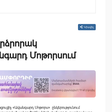
Կիսվել
արձրորակ
նգարդ Մոթորսում
ցուցիչ «Ավանգարդ Մոթորս» ընկերությունում