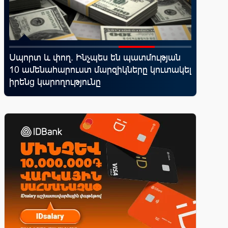
Սպորտ և փող. Ինչպես են պատմության
Կոնվերս
10 ամենահարուստ մարզիկները կուտակել
ռազմավ
իրենց կարողությունը
նոր հաճ
զարգաց