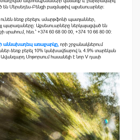
ց արտադրված ավտոմեքենաների վաճառք և բարձրակարգ
 են Մերսեդես-Բենցի բազմաթիվ աքսեսուարներ։
ունեն ձեռք բերելու սմարթֆոնի պատյաններ,
յլ պարագաները։ Աքսեսուարները ներկայացված են
սրահում, հեռ.՝ +374 60 68 00 00, +374 10 66 80 00:
գի աննախադեպ առաջարկը,
որի շրջանակներում
նաներ ձեռք բերել 10% կանխավճարով և 4.9% տարեկան
ց Ավանգարդ Մոթորսում հասանելի է նոր V դասի