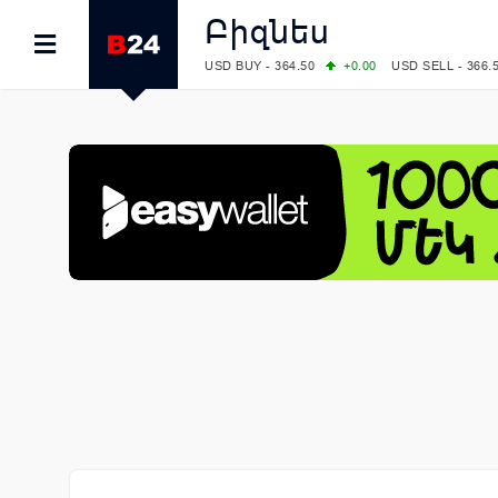
Բիզնես
USD BUY - 364.50
+0.00
USD SELL - 366.
EUR BUY - 418.00
+0.00
EUR SELL - 425.
OIL: BRENT - 79.24
+1.23
WTI - 74.92
COMEX: GOLD - 4267.00
+3.33
SILVER - 
COMEX: PLATINUM - 1765.90
-0.21
LME: ALUMINIUM - 3184.00
-0.27
COPPER
LME: NICKEL - 17249.00
+0.09
TIN - 5526
LME: LEAD - 1877.50
-1.00
ZINC - 3643.0
FOREX: USD/JPY - 157.68
+0.12
EUR/GBP
FOREX: EUR/USD - 1.1548
+0.11
GBP/USD
STOCKS RUS: RTSI - 895.93
+1.68
STOCKS US: DOW JONES - 54349.12
+0.4
STOCKS US: S&P 500 - 7723.55
-0.17
STOCKS JAPAN: NIKKEI - 65683.26
-0.93
STOCKS CHINA: HANG SENG - 25530.28
-
STOCKS EUR: FTSE100 - 10888.30
+0.08
STOCKS EUR: DAX - 26126.30
-0.29
06/08/2026 CBA: USD - 366.25
+0.11
GBP 
06/08/2026 CBA: EURO - 422.73
+0.17
06/08/2026 CBA: GOLD - 49534
+1456
SI