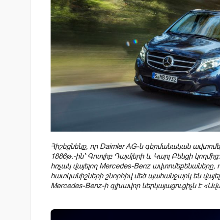
Հիշեցնենք, որ Daimler AG-ն գերմանական ավտոմե
1886թ.-ին՝ Գոտլիբ Դայմլերի և Կարլ Բենցի կողմի
հռչակ վայելող Mercedes-Benz ավտոմեքենաները,
հատկանիշների շնորհիվ մեծ պահանջարկ են վայելո
Mercedes-Benz-ի գլխավոր ներկայացուցիչն է «Ավ