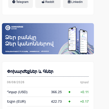
Telegram
Reddit
Linkedin
կենսաթոշակային համակարգ
Փոխարժեքներ և Գներ
06/08/2026
դրամ
Դոլար (USD)
366.25
+0.11
Եվրո (EUR)
422.73
+0.17