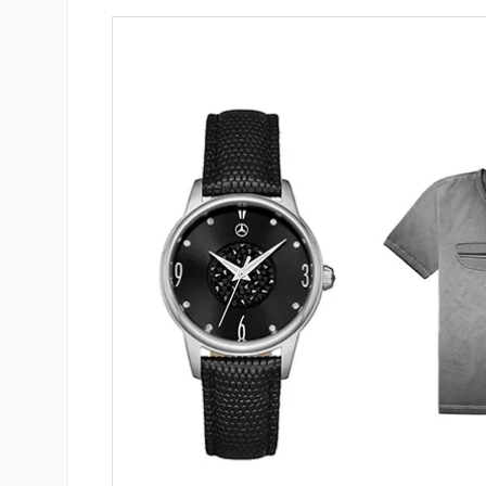
նում է նոր Mastercard
Ֆասթ Բանկը Սևան Ստարտ
անապարհորդական
Սամմիթին ներկայացրել է իր
ով և հատուկ արշավով
պրոդուկտներն ու քարտային
առաջարկները