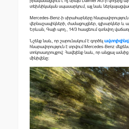
իրականացվում է ոչ միայն Daimler AG-ի կողմի
տեխնիկական սպասարկում, այլ նաև ներկայացված
Mercedes-Benz-ի սիրահարները հնարավորություն 
վերնաշապիկների, ժամացույցներ, գլխարկներ և ա
Երևան, Գայի պող., 14/3 հասցեում գտնվող վաճառքի 
Նշենք նաև, որ շարունակում է գործել
ավտոլիզին
հնարավորություն է տրվում Mercedes-Benz մեքե
տոկոսադրույքով: Հավելենք նաև, որ անցյալ ամսի
մինիվենը։