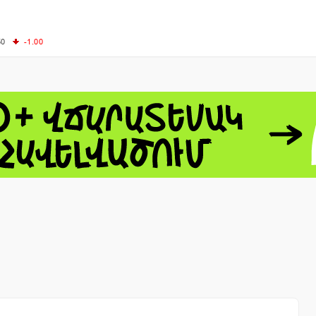
50
-1.00
00
-0.50
+0.54
62.10
+3.40
 - 13791.00
-0.12
8.00
+2.50
0
+1.43
 - 1.1548
+0.11
 - 1.3459
+0.04
9
NASDAQ - 26363.44
-0.83
TOPIX - 4055.85
+0.24
1.49
SSEC - 3900.35
+0.57
CAC40 - 8669.30
+0.03
- 493.08
-0.04
LVER - 721.41
+29.41