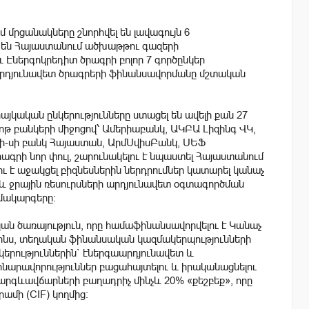
մրցանակները շնորհվել են լավագույն 6
լ են Հայաստանում ածխաթթու գազերի
 Էներգոկրեդիտ ծրագրի բոլոր 7 գործընկեր
արդյունավետ ծրագրերի ֆինանսավորմանը մշտական
այկական ընկերությունները ստացել են ավելի քան 27
ոթ բանկերի միջոցով՝ Ամերիաբանկ, ԱԿԲԱ Լիզինգ ՎԿ,
-բի-սի բանկ Հայաստան, ԱրմՍվիսԲանկ, ՍԵՖ
րագրի նոր փուլ, շարունակելու է նպաստել Հայաստանում
ւ է աջակցել բիզնեսներին ներդրումներ կատարել կանաչ
և ջրային ռեսուրսների արդյունավետ օգտագործման
ամակարգերը:
ն ծառայություն, որը համաֆինանսավորվելու է Կանաչ
ջինս, տեղական ֆինանսական կազմակերպությունների
կերություններին` էներգաարդյունավետ և
 հնարավորություններ բացահայտելու և իրականացնելու
պարգևավճարների բաղադրիչ մինչև 20% «քեշբեք», որը
ամի (CIF) կողմից: