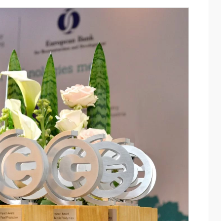
ափ
Կոնվերս Բանկը և Visa-ն ընդլայնում են
ռազմավարական համագործակցությունը
նոր հաճախորդակենտրոն լուծումների
զարգացման նպատակով