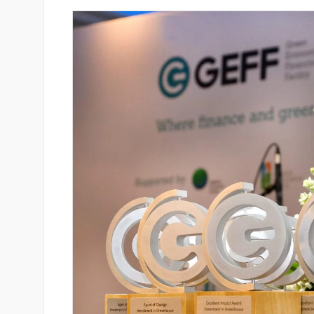
նում է նոր Mastercard
Ֆասթ Բանկը Սևան Ստարտ
անապարհորդական
Սամմիթին ներկայացրել է իր
ով և հատուկ արշավով
պրոդուկտներն ու քարտային
առաջարկները