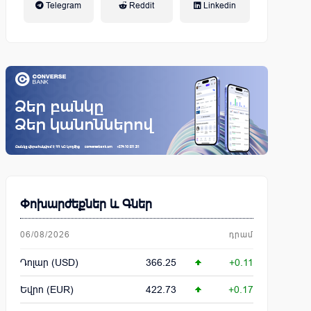
Telegram
Reddit
Linkedin
կենսաթոշակային համակարգ
Փոխարժեքներ և Գներ
06/08/2026
դրամ
Դոլար (USD)
366.25
+0.11
Եվրո (EUR)
422.73
+0.17