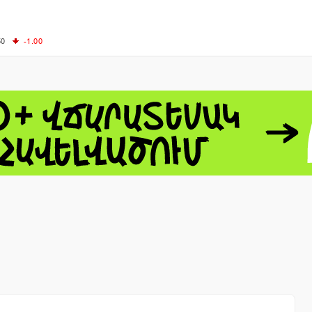
50
-1.00
00
-0.50
+0.54
62.10
+3.40
 - 13791.00
-0.12
8.00
+2.50
0
+1.43
 - 1.1548
+0.11
 - 1.3459
+0.04
9
NASDAQ - 26363.44
-0.83
TOPIX - 4055.85
+0.24
1.49
SSEC - 3900.35
+0.57
CAC40 - 8669.30
+0.03
- 493.08
-0.04
LVER - 721.41
+29.41