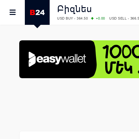
Բիզնես
USD BUY - 364.50
+0.00
USD SELL - 366.
EUR BUY - 418.00
+0.00
EUR SELL - 425.
OIL: BRENT - 79.24
+1.23
WTI - 74.92
COMEX: GOLD - 4267.00
+3.33
SILVER - 
COMEX: PLATINUM - 1765.90
-0.21
LME: ALUMINIUM - 3184.00
-0.27
COPPER
LME: NICKEL - 17249.00
+0.09
TIN - 5526
LME: LEAD - 1877.50
-1.00
ZINC - 3643.0
FOREX: USD/JPY - 157.68
+0.12
EUR/GBP
FOREX: EUR/USD - 1.1548
+0.11
GBP/USD
STOCKS RUS: RTSI - 895.93
+1.68
STOCKS US: DOW JONES - 54349.12
+0.4
STOCKS US: S&P 500 - 7723.55
-0.17
STOCKS JAPAN: NIKKEI - 65683.26
-0.93
STOCKS CHINA: HANG SENG - 25530.28
-
STOCKS EUR: FTSE100 - 10888.30
+0.08
STOCKS EUR: DAX - 26126.30
-0.29
06/08/2026 CBA: USD - 366.25
+0.11
GBP 
06/08/2026 CBA: EURO - 422.73
+0.17
06/08/2026 CBA: GOLD - 49534
+1456
SI