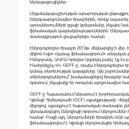
ներկայացուցիչներ։
Մրցանակաբաշխության արարողության ընթացքում 
էներգաարդյունավետ ծրագրերին, որոնք նպաստե
արտանետումների զգալի կրճատմանը, ինչպես նաև
ֆինանսական կազմակերպություններին՝ էներգա
մասնակցություն ցուցաբերելու համար:
Էներգոկրեդիտ ծրագրի 2013թ. մեկնարկից ի վեր, հ
միլիոն Եվրո «կանաչ ֆինանսավորում» տեղական յ
Ինեկոբանկ, ԱԿԲԱ-Կրեդիտ Ագրիկոլ բանկ, էյչ-էս
Ինտերնեյշնլ ՎԿ: GEFF-ը, որպես Էներգոկրեդիտ ծ
կանաչ տնտեսության կայացմանը: Այն շարունակելո
տեխնոլոգիաներում՝ իրականացնելով ծրագրեր նա
ոլորտում, ինչպիսիք են ոռոգման արդյունավետ հ
GEFF-ը Հայաստանում ներառում է խորհրդատվակա
Կլիմայի Հիմնադրամի (GCF) աջակցությամբ: Վեր
միջոցով, աջակցում է հայաստանյան մասնավոր ըն
վերականգնվող էներգիայի ոլորտում ներդրումներ
համար: Բացի այդ, ներդրումների ծրագիրն ունի 
ֆինանսավորվում է Կլիմայի ներդրումային հիմնադր