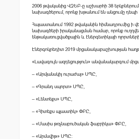
2006 թվականից ՎԶԵԲ-ը աշխարհի 38 երկրներում 
նախագծերում, որոնք խթանում են անցումը դեպի 
Հայաստանում 1992 թվականին հիմնադրումից ի վեր,
նախագծերի իրականացման համար, որոնք ուղղվե
ենթակառուցվածքային և էներգետիկայի ոլորտներին
Էներգոկրեդիտ 2019 մրցանակաբաշխության հաղթո
«Լավագույն ազդեցություն» անվանակարգում մրցան
– «Արմյանսկիյ ուրաժայ» ՍՊԸ,
– «Գրանդ սպորտ» ՍՊԸ,
– «Լենտեքս» ՍՊԸ,
– «Հիտեքս պլաստիկ» ՓԲԸ,
– «Մասիս թռչնաբուծական ֆաբրիկա» ՓԲԸ,
– «Արմսվիթ» ՍՊԸ: