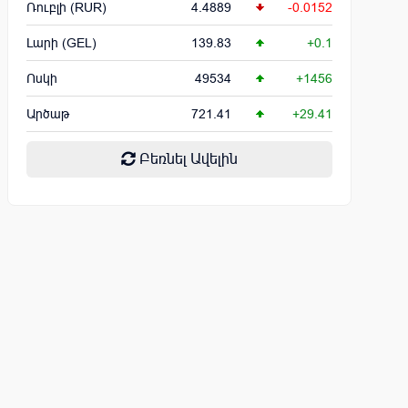
Ռուբլի (RUR)
4.4889
-0.0152
Լարի (GEL)
139.83
+0.1
Ոսկի
49534
+1456
Արծաթ
721.41
+29.41
Բեռնել Ավելին