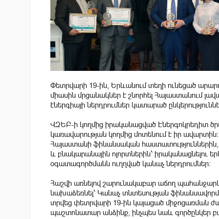
Փետրվարի 19-ին, Երևանում տեղի ունեցած արար
միասին մրցանակներ է շնորհել Հայաստանում լա
էներգիայի ներդրումներ կատարած ընկերությունն
ՎԶԵԲ-ի կողմից իրականացված Էներգոկրեդիտ ծրա
կառավարության կողմից մոտենում է իր ավարտին
Հայաստանի ֆինանսական հաստատություններին, ո
և բնակարանային ոլորտներին՝ իրականացնելու եր
օգատագործմանն ուղղված կանաչ ներդրումներ:
Հաշվի առնելով շարունակաբար աճող պահանջարկը
նախաձեռնել՝ Կանաչ տնտեսության ֆինանսավորմ
տրվեց փետրվարի 19-ին կայացած միջոցառման ժա
պաշտոնատար անձինք, ինչպես նաև գործընկեր բ