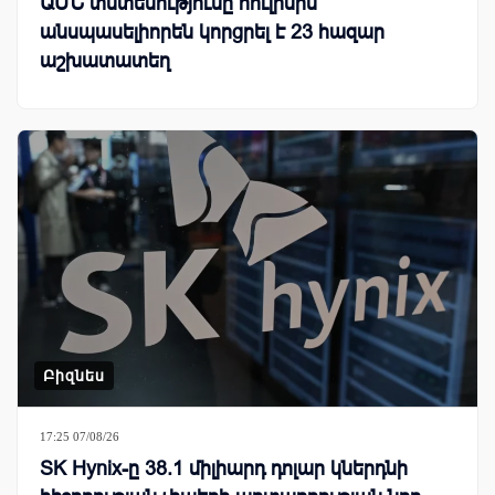
ԱՄՆ տնտեսությունը հուլիսին
անսպասելիորեն կորցրել է 23 հազար
աշխատատեղ
Բիզնես
17:25 07/08/26
SK Hynix-ը 38.1 միլիարդ դոլար կներդնի