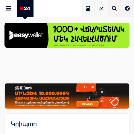
Աշխատավարձի Հաշվիչ
Կրիպտո