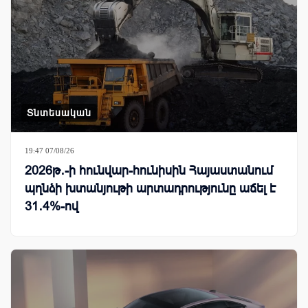
Տնտեսական
19:47 07/08/26
2026թ․-ի հունվար-հունիսին Հայաստանում
պղնձի խտանյութի արտադրությունը աճել է
31․4%-ով