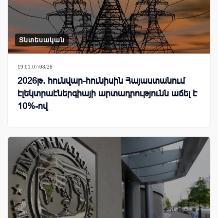
Տնտեսական
19:01 07/08/26
2026թ. հունվար-հունիսին Հայաստանում
էլեկտրաէներգիայի արտադրությունն աճել է
10%-ով