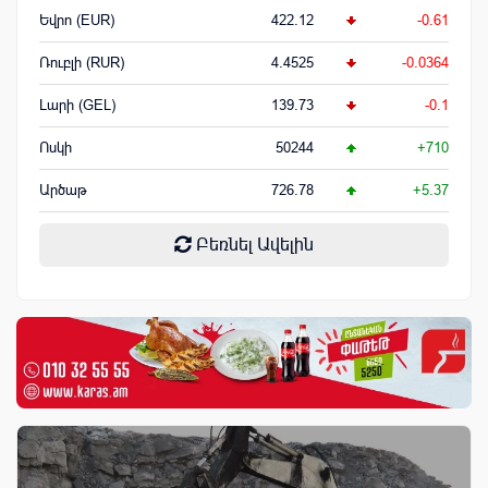
Եվրո (EUR)
422.12
-0.61
Ռուբլի (RUR)
4.4525
-0.0364
Լարի (GEL)
139.73
-0.1
Ոսկի
50244
+710
Արծաթ
726.78
+5.37
Բեռնել Ավելին