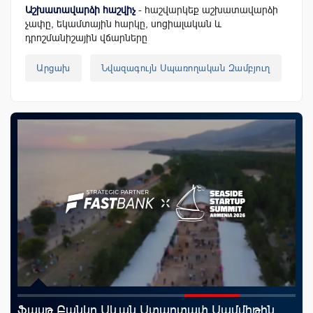
Աշխատավարձի հաշվիչ
- հաշվարկեք աշխատավարձի
չափը, եկամտային հարկը, սոցիալական և
դրոշմանիշային վճարները
Արցախ
Նվազագույն Սպառողական Զամբյուղ
A
Ֆասթ Բանկը Սևան Ստարտափ Սամմիթին
«Ս