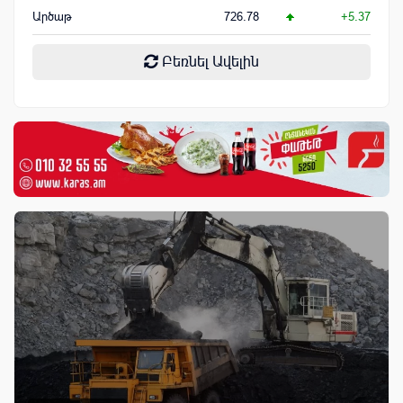
Արծաթ
726.78
+5.37
Բեռնել Ավելին