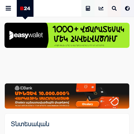
Աշխատավարձի Հաշվիչ
Տնտեսական