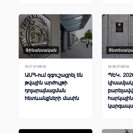
մրցավազ
Ֆինանսական
Տնտեսակ
18:57 07/08/26
18:38 07/08/26
ԱՄՀ-ում զգուշացրել են
ՊԵԿ․ 202
թվային արժույթի
կիսամյակ
դոլարայնացման
բարելավվ
հետևանքների մասին
հարկային
կարգապա
ցուցանիշ