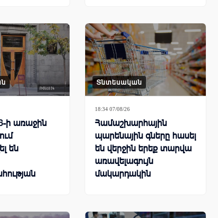
քում
ան
Տնտեսական
18:34 07/08/26
6-ի առաջին
Համաշխարհային
ում
պարենային գները հասել
ել են
են վերջին երեք տարվա
առավելագույն
հության
մակարդակին
ները