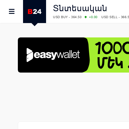
Տնտեսական
USD BUY - 364.50
+0.00
USD SELL - 366.
EUR BUY - 419.00
+1.00
EUR SELL - 425.
OIL: BRENT - 82.38
-1.22
WTI - 78.18
COMEX: GOLD - 4340.70
+2.33
SILVER - 
COMEX: PLATINUM - 1759.60
+0.55
LME: ALUMINIUM - 3184.00
-0.27
COPPER
LME: NICKEL - 17249.00
+0.09
TIN - 5526
LME: LEAD - 1877.50
-1.00
ZINC - 3643.0
FOREX: USD/JPY - 157.76
-0.39
EUR/GBP
FOREX: EUR/USD - 1.1558
+0.32
GBP/USD
STOCKS RUS: RTSI - 874.64
-1.12
STOCKS US: DOW JONES - 54036.93
+0.2
STOCKS US: S&P 500 - 7757.64
+0.62
STOCKS JAPAN: NIKKEI - 65606.71
-0.12
STOCKS CHINA: HANG SENG - 25668.03
+
STOCKS EUR: FTSE100 - 10901.09
+0.31
STOCKS EUR: DAX - 26319.45
+0.69
07/08/2026 CBA: USD - 366.17
-0.08
GBP 
07/08/2026 CBA: EURO - 422.12
-0.61
07/08/2026 CBA: GOLD - 50244
+710
SIL