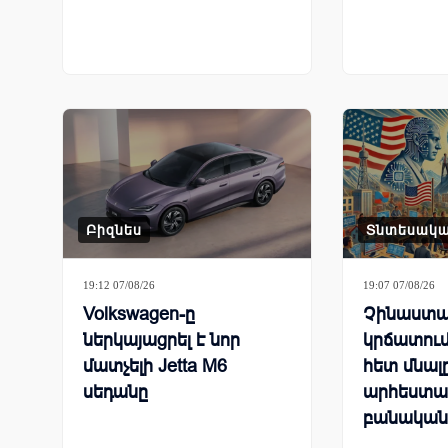
Բիզնես
Տնտեսակ
19:12 07/08/26
19:07 07/08/26
Volkswagen-ը
Չինաստա
ներկայացրել է նոր
կրճատում
մատչելի Jetta M6
հետ մնալ
սեդանը
արհեստա
բանական
համաշխա