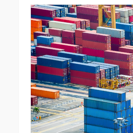
զարգացման
«Շտապ հաստատեք քարտի տվ
երս Բանկի
IDBank-ը զգուշացնում է հյու
ամրագրման հետ կապված
զեղծարարությունների մասին