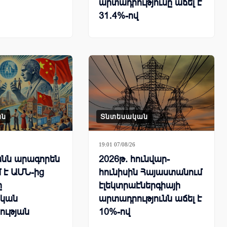
արտադրությունը աճել է
31․4%-ով
ան
Տնտեսական
19:01 07/08/26
նն արագորեն
2026թ. հունվար-
 է ԱՄՆ-ից
հունիսին Հայաստանում
ը
էլեկտրաէներգիայի
կան
արտադրությունն աճել է
ության
10%-ով
րհային