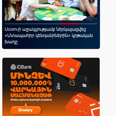
Ucom-ի աջակցությամբ ներկայացվեց
Moody’s
«Մտապահիր կենդանիներին» կրթական
հեռանկ
խաղը