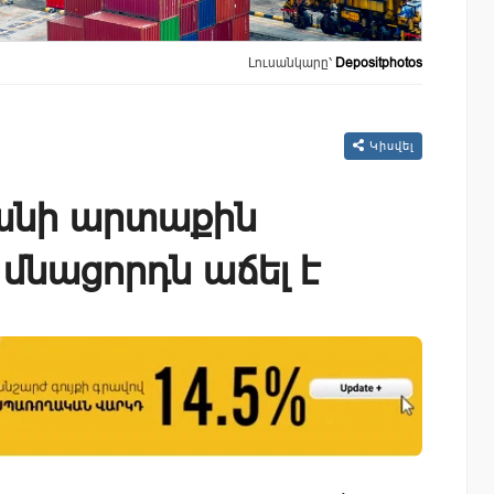
Լուսանկարը՝
Depositphotos
Կիսվել
անի արտաքին
մնացորդն աճել է