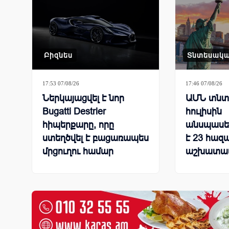
Բիզնես
Տնտեսակ
17:53 07/08/26
17:46 07/08/26
Ներկայացվել է նոր
ԱՄՆ տնտե
Bugatti Destrier
հուլիսին
հիպերքարը, որը
անսպասել
ստեղծվել է բացառապես
է 23 հազ
մրցուղու համար
աշխատա