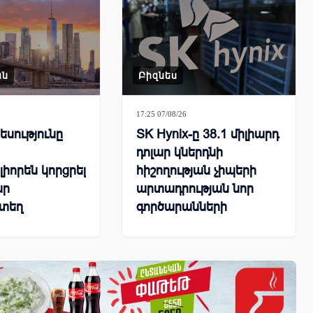
ան
Բիզնես
17:25 07/08/26
սությունը
SK Hynix-ը 38.1 միլիարդ
դոլար կներդնի
իորեն կորցրել
հիշողության չիպերի
ար
արտադրության նոր
տեղ
գործարանների
կառուցման համար