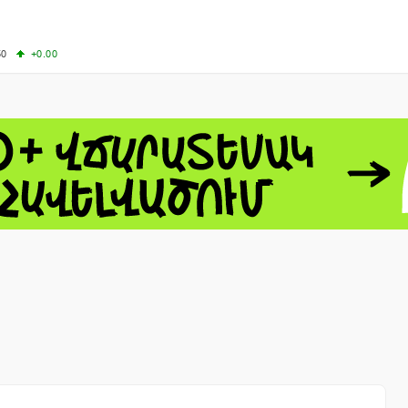
50
+0.00
00
+0.50
+0.23
63.33
+3.08
 - 13791.00
-0.12
8.00
+2.50
0
+1.43
 - 1.1558
+0.32
 - 1.3488
+0.30
8
NASDAQ - 26690.62
+1.30
TOPIX - 4074.93
+0.47
0.54
SSEC - 3940.04
+1.02
CAC40 - 8714.93
+0.17
- 492.1
-0.98
VER - 726.78
+5.37