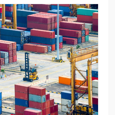
յալները»․
Ֆասթ Բանկը Սևան Ստարտափ
րանոցների
Սամմիթին ներկայացրել է իր
պրոդուկտներն ու քարտային
առաջարկները